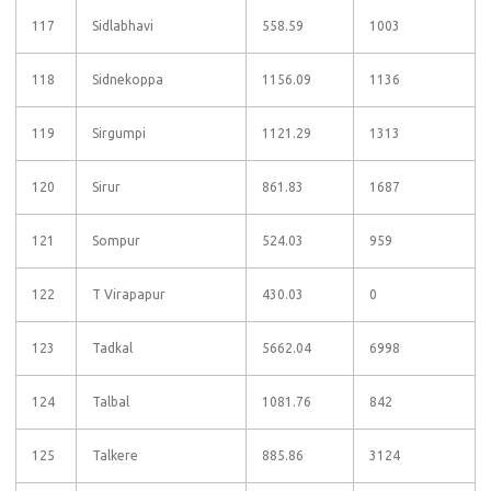
117
Sidlabhavi
558.59
1003
118
Sidnekoppa
1156.09
1136
119
Sirgumpi
1121.29
1313
120
Sirur
861.83
1687
121
Sompur
524.03
959
122
T Virapapur
430.03
0
123
Tadkal
5662.04
6998
124
Talbal
1081.76
842
125
Talkere
885.86
3124