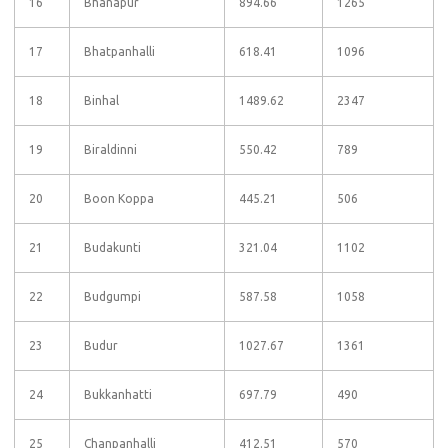
16
Bhanapur
894.66
1265
17
Bhatpanhalli
618.41
1096
18
Binhal
1489.62
2347
19
Biraldinni
550.42
789
20
Boon Koppa
445.21
506
21
Budakunti
321.04
1102
22
Budgumpi
587.58
1058
23
Budur
1027.67
1361
24
Bukkanhatti
697.79
490
25
Chanpanhalli
412.51
570