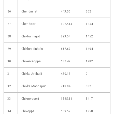
26
Chendinhal
443.56
502
27
Chendoor
1222.13
1244
28
Chikbannigol
823.54
1452
29
Chikbeedinhalu
637.69
1494
30
Chiken Koppa
692.42
1782
31
Chikka Arlihalli
470.18
0
32
Chikka Mannapur
718.04
982
33
Chikmyageri
1895.11
3417
34
Chikoppa
509.57
1258