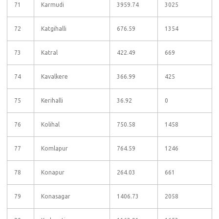
71
Karmudi
3959.74
3025
72
Katgihalli
676.59
1354
73
Katral
422.49
669
74
Kavalkere
366.99
425
75
Kerihalli
36.92
0
76
Kolihal
750.58
1458
77
Komlapur
764.59
1246
78
Konapur
264.03
661
79
Konasagar
1406.73
2058