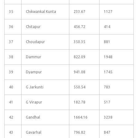
35
Chikwankal Kunta
233.67
1127
36
Chitapur
456.72
414
37
Choudapur
350.35
881
38
Dammur
822.09
1948
39
Dyampur
941.08
1745
40
G Jarkunti
550.54
783
41
G Virapur
182.78
517
42
Gandhal
1664.16
3238
43
Gavarhal
796.82
847