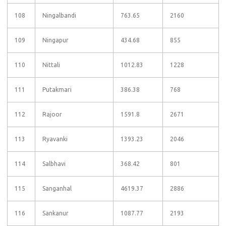
108
Ningalbandi
763.65
2160
109
Ningapur
434.68
855
110
Nittali
1012.83
1228
111
Putakmari
386.38
768
112
Rajoor
1591.8
2671
113
Ryavanki
1393.23
2046
114
Salbhavi
368.42
801
115
Sanganhal
4619.37
2886
116
Sankanur
1087.77
2193