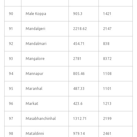
90
Male Koppa
905.3
1421
91
Mandalgeri
2218.62
2147
92
Mandalmari
454.71
838
93
Mangalore
2781
8372
94
Mannapur
805.46
1108
95
Maranhal
487.33
1101
96
Markat
423.6
1213
97
Masabhanchinhal
1312.71
2199
98
Mataldinni
979.14
2461