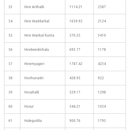
53
Hire Arlihalli
1114.21
2587
54
Hire Waddarkal
1659.92
2124
55
Hire Wankal Kunta
570.25
3410
56
Hirebeedinhalu
693.77
1178
57
Hiremyageri
1787.42
4234
58
Honhunashi
428.95
922
59
Hosahalli
529.17
1298
60
Hosur
544.21
1054
61
Hulegudda
900.76
1795