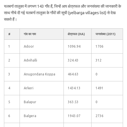
यलबर्गा तालुका में लगभग 143 गाँव हैं, जिन्हें आप क्षेत्रफल और जनसंख्या की जानकारी के
साथ नीचे दी गई यलबर्गा तालुका के गाँवों की सूची (yelbarga villages list) से देख
सकते हैं।
#
गांव का नाम
क्षेत्रफल (HA)
जनसंख्या (2011)
1
Adoor
1096.94
1706
2
Advihalli
324.43
312
3
Anugondana Koppa
464.63
0
4
Arkeri
1434.13
1491
5
Balapur
363.53
0
6
Balgera
1943.07
2736