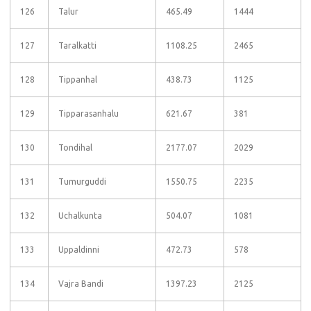
126
Talur
465.49
1444
127
Taralkatti
1108.25
2465
128
Tippanhal
438.73
1125
129
Tipparasanhalu
621.67
381
130
Tondihal
2177.07
2029
131
Tumurguddi
1550.75
2235
132
Uchalkunta
504.07
1081
133
Uppaldinni
472.73
578
134
Vajra Bandi
1397.23
2125