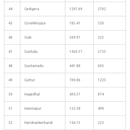
44
Gedigera
1297.69
2702
45
Gorelekoppa
185.41
520
46
Gule
369.97
523
47
Gunhalu
1450.37
3753
48
Guntamadu
441.88
605
49
Guttur
700.86
1225
50
Hagedhal
430.37
874
51
Hanmapur
132.38
499
52
Harishankerbandi
156.13
225