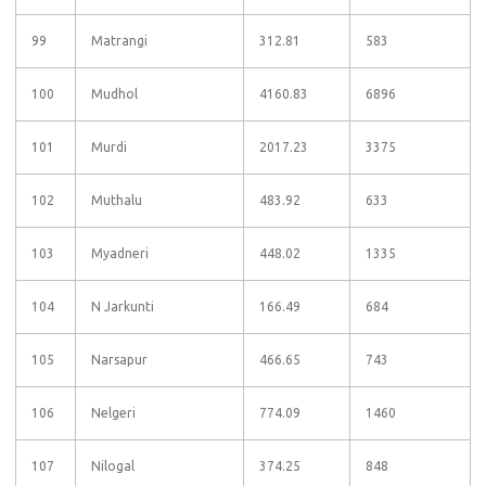
99
Matrangi
312.81
583
100
Mudhol
4160.83
6896
101
Murdi
2017.23
3375
102
Muthalu
483.92
633
103
Myadneri
448.02
1335
104
N Jarkunti
166.49
684
105
Narsapur
466.65
743
106
Nelgeri
774.09
1460
107
Nilogal
374.25
848