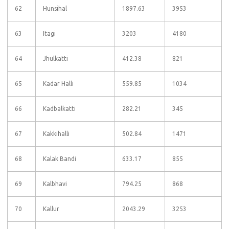
62
Hunsihal
1897.63
3953
63
Itagi
3203
4180
64
Jhulkatti
412.38
821
65
Kadar Halli
559.85
1034
66
Kadbalkatti
282.21
345
67
Kakkihalli
502.84
1471
68
Kalak Bandi
633.17
855
69
Kalbhavi
794.25
868
70
Kallur
2043.29
3253