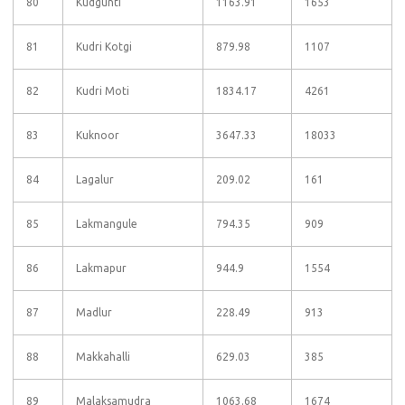
80
Kudgunti
1163.91
1653
81
Kudri Kotgi
879.98
1107
82
Kudri Moti
1834.17
4261
83
Kuknoor
3647.33
18033
84
Lagalur
209.02
161
85
Lakmangule
794.35
909
86
Lakmapur
944.9
1554
87
Madlur
228.49
913
88
Makkahalli
629.03
385
89
Malaksamudra
1063.68
1674