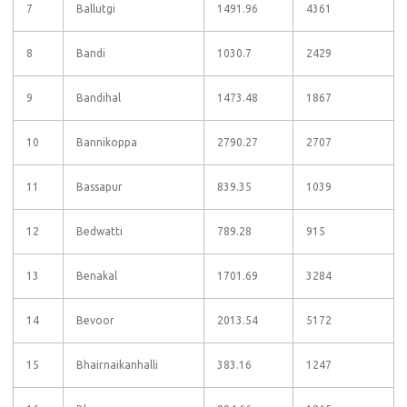
7
Ballutgi
1491.96
4361
8
Bandi
1030.7
2429
9
Bandihal
1473.48
1867
10
Bannikoppa
2790.27
2707
11
Bassapur
839.35
1039
12
Bedwatti
789.28
915
13
Benakal
1701.69
3284
14
Bevoor
2013.54
5172
15
Bhairnaikanhalli
383.16
1247