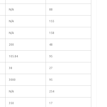
N/A
88
N/A
155
N/A
158
200
48
105.84
95
38
27
3000
95
N/A
254
350
17