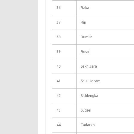
36
Raka
37
Rip
38
Rumlin
39
Russi
40
Sekh Jara
41
Shuil Joram
42
Sithlengka
43
Sugsei
44
Tadarko