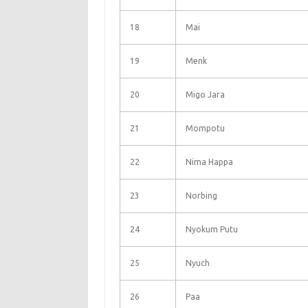
18
Mai
19
Menk
20
Migo Jara
21
Mompotu
22
Nima Happa
23
Norbing
24
Nyokum Putu
25
Nyuch
26
Paa