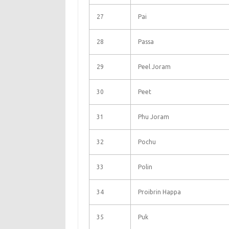
27
Pai
28
Passa
29
Peel Joram
30
Peet
31
Phu Joram
32
Pochu
33
Polin
34
Proibrin Happa
35
Puk