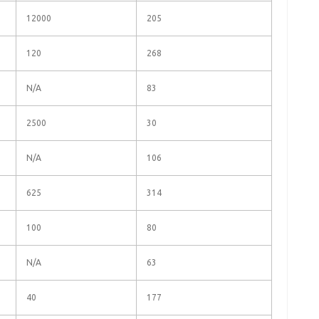
12000
205
120
268
N/A
83
2500
30
N/A
106
625
314
100
80
N/A
63
40
177