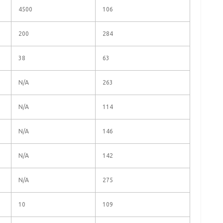
4500
106
200
284
38
63
N/A
263
N/A
114
N/A
146
N/A
142
N/A
275
10
109