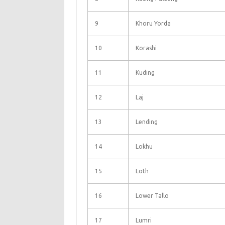
9
Khoru Yorda
10
Korashi
11
Kuding
12
Laj
13
Lending
14
Lokhu
15
Loth
16
Lower Tallo
17
Lumri