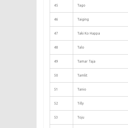
45
Tago
46
Taiging
47
Taki Ko Happa
48
Talo
49
Tamar Taja
50
Tamlit
51
Tanio
52
Tilly
53
Toju