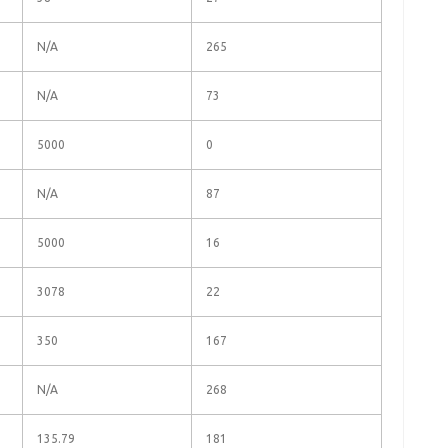
N/A
265
N/A
73
5000
0
N/A
87
5000
16
3078
22
350
167
N/A
268
135.79
181