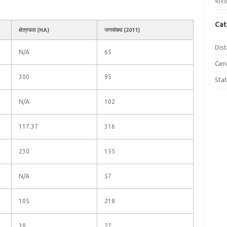
भारत
Cat
क्षेत्रफल (HA)
जनसंख्या (2011)
Dist
N/A
65
Gen
300
95
Sta
N/A
102
117.37
316
230
155
N/A
57
105
218
38
27