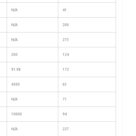
N/A
41
N/A
200
N/A
273
200
124
91.98
172
4500
63
N/A
71
10000
94
N/A
227