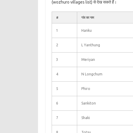
(wozhuro villages list) से देख सकते हैं।
#
गांव का नाम
1
Hanku
2
L Yanthung
3
Meriyan
4
N Longchum
5
Phiro
6
Sankiton
7
Shaki
8
Totsu