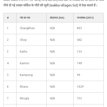
नीचे दी गई वक्का सर्किल के गाँवों की सूची (wakka villages list) से देख सकते हैं।
#
गांव का नाम
क्षेत्रफल (HA)
जनसंख्या (2011)
1
Changkhao
N/A
805
2
Chop
N/A
442
3
Kaiho
N/A
155
4
Kaimoi
N/A
749
5
Kampong
N/A
99
6
Khanu
N/A
1629
7
Khogla
N/A
733