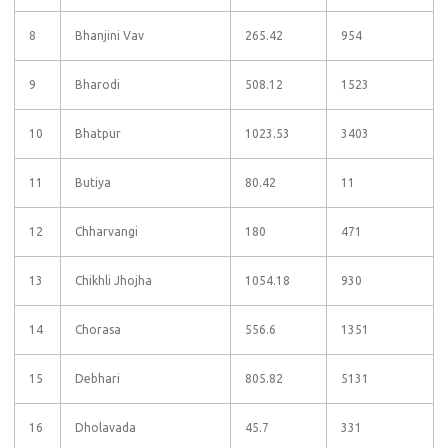
8
Bhanjini Vav
265.42
954
9
Bharodi
508.12
1523
10
Bhatpur
1023.53
3403
11
Butiya
80.42
11
12
Chharvangi
180
471
13
Chikhli Jhojha
1054.18
930
14
Chorasa
556.6
1351
15
Debhari
805.82
5131
16
Dholavada
45.7
331