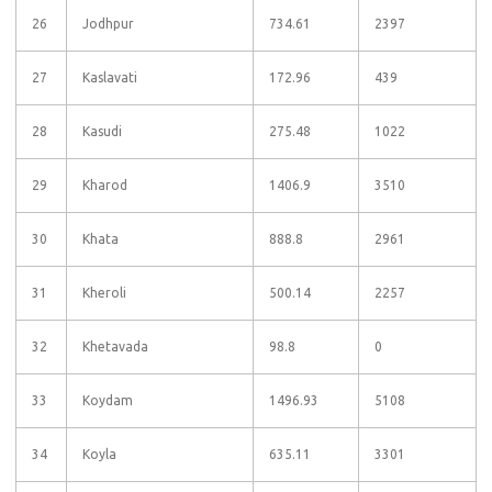
26
Jodhpur
734.61
2397
27
Kaslavati
172.96
439
28
Kasudi
275.48
1022
29
Kharod
1406.9
3510
30
Khata
888.8
2961
31
Kheroli
500.14
2257
32
Khetavada
98.8
0
33
Koydam
1496.93
5108
34
Koyla
635.11
3301