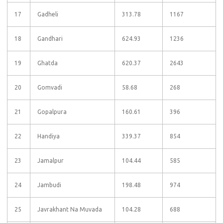
17
Gadheli
313.78
1167
18
Gandhari
624.93
1236
19
Ghatda
620.37
2643
20
Gomvadi
58.68
268
21
Gopalpura
160.61
396
22
Handiya
339.37
854
23
Jamalpur
104.44
585
24
Jambudi
198.48
974
25
Javrakhant Na Muvada
104.28
688