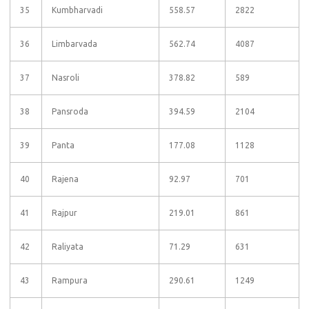
35
Kumbharvadi
558.57
2822
36
Limbarvada
562.74
4087
37
Nasroli
378.82
589
38
Pansroda
394.59
2104
39
Panta
177.08
1128
40
Rajena
92.97
701
41
Rajpur
219.01
861
42
Raliyata
71.29
631
43
Rampura
290.61
1249