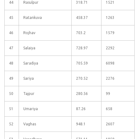
44
Rasulpur
318.71
1521
45
Ratankuva
458.37
1263
46
Rojhav
703.2
1579
47
Salaiya
728.97
2292
48
Saradiya
705.59
6098
49
Sariya
270.52
2276
50
Tajpur
280.56
99
51
Umariya
87.26
658
52
Vaghas
948.1
2607