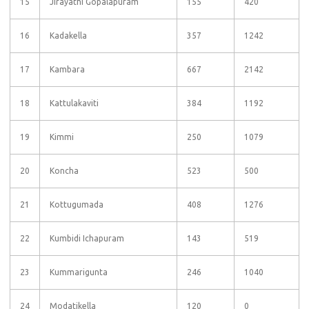
15
Jirayathi Gopalapuram
155
420
16
Kadakella
357
1242
17
Kambara
667
2142
18
Kattulakaviti
384
1192
19
Kimmi
250
1079
20
Koncha
523
500
21
Kottugumada
408
1276
22
Kumbidi Ichapuram
143
519
23
Kummarigunta
246
1040
24
Modatikella
120
0