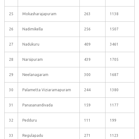
25
Mokasharajapuram
263
1138
26
Nadimikella
256
1507
27
Nadukuru
409
3461
28
Narsipuram
439
1705
29
Neelanagaram
300
1687
30
Palametta Viziaramapuram
244
1380
31
Panasanandivada
159
1177
32
Pedduru
111
199
33
Regulapadu
271
1123