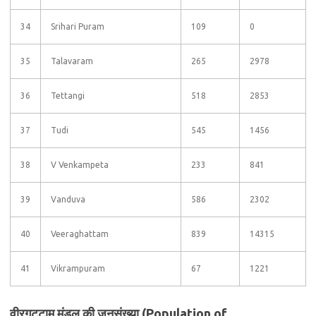
34
Srihari Puram
109
0
35
Talavaram
265
2978
36
Tettangi
518
2853
37
Tudi
545
1456
38
V Venkampeta
233
841
39
Vanduva
586
2302
40
Veeraghattam
839
14315
41
Vikrampuram
67
1221
वीरगट्टाम मंडल की जनसंख्या (Population of