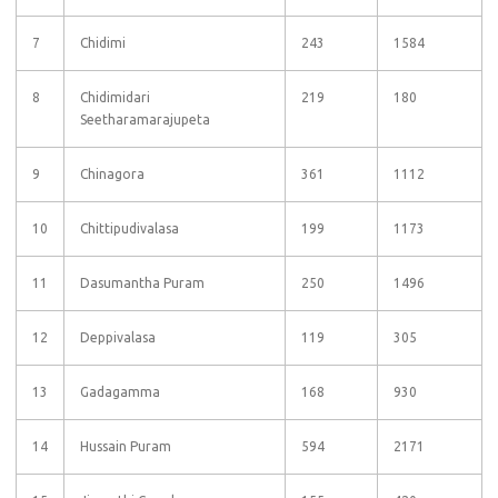
7
Chidimi
243
1584
8
Chidimidari
219
180
Seetharamarajupeta
9
Chinagora
361
1112
10
Chittipudivalasa
199
1173
11
Dasumantha Puram
250
1496
12
Deppivalasa
119
305
13
Gadagamma
168
930
14
Hussain Puram
594
2171