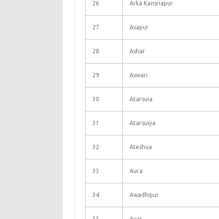
26
Arka Kansriapur
27
Asapur
28
Ashar
29
Aswari
30
Atarsuia
31
Atarsuiya
32
Ateshua
33
Aura
34
Awadhipur
35
Ayar