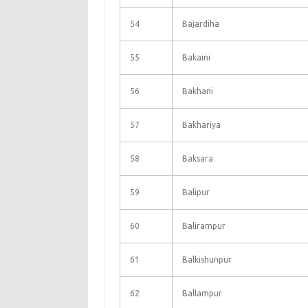
54
Bajardiha
55
Bakaini
56
Bakhani
57
Bakhariya
58
Baksara
59
Balipur
60
Balirampur
61
Balkishunpur
62
Ballampur