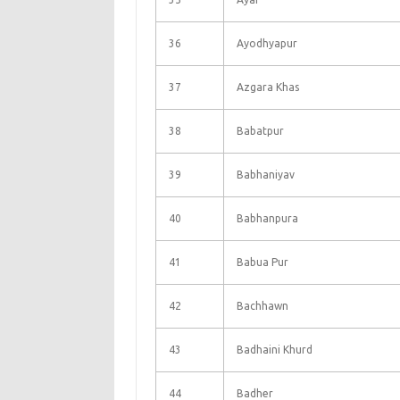
36
Ayodhyapur
37
Azgara Khas
38
Babatpur
39
Babhaniyav
40
Babhanpura
41
Babua Pur
42
Bachhawn
43
Badhaini Khurd
44
Badher