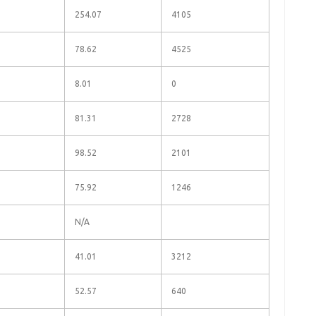
254.07
4105
78.62
4525
8.01
0
81.31
2728
98.52
2101
75.92
1246
N/A
41.01
3212
52.57
640