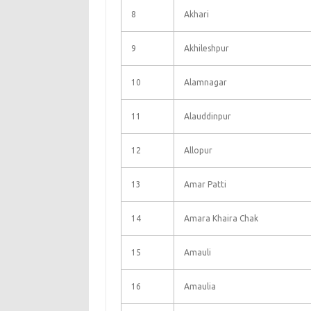
8
Akhari
9
Akhileshpur
10
Alamnagar
11
Alauddinpur
12
Allopur
13
Amar Patti
14
Amara Khaira Chak
15
Amauli
16
Amaulia