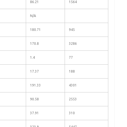
86.21
1564
N/A
180.71
945
170.8
3286
1.4
77
17.37
188
191.33
4301
90.58
2553
37.91
310
323.9
5447