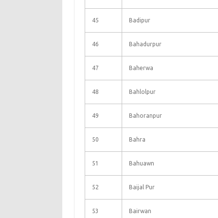
45
Badipur
46
Bahadurpur
47
Baherwa
48
Bahlolpur
49
Bahoranpur
50
Bahra
51
Bahuawn
52
Baijal Pur
53
Bairwan