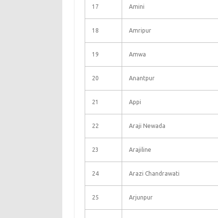
17
Amini
18
Amripur
19
Amwa
20
Anantpur
21
Appi
22
Araji Newada
23
Arajiline
24
Arazi Chandrawati
25
Arjunpur