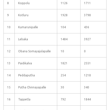
8
Koppolu
1126
1711
9
Kotluru
1928
3798
10
Kumarunipalle
104
436
11
Lebaka
1484
3927
12
Obana Somayajulapalle
10
0
13
Paidikalva
1821
2551
14
Peddaputha
254
1218
15
Putha Chinnayapalle
30
340
16
Tappetla
792
1844