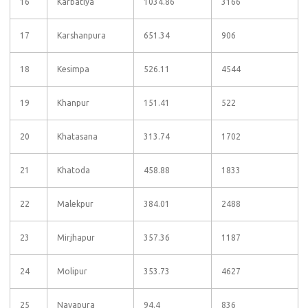
16
Karbatiya
1034.86
3166
17
Karshanpura
651.34
906
18
Kesimpa
526.11
4544
19
Khanpur
151.41
522
20
Khatasana
313.74
1702
21
Khatoda
458.88
1833
22
Malekpur
384.01
2488
23
Mirjhapur
357.36
1187
24
Molipur
353.73
4627
25
Navapura
94.4
836