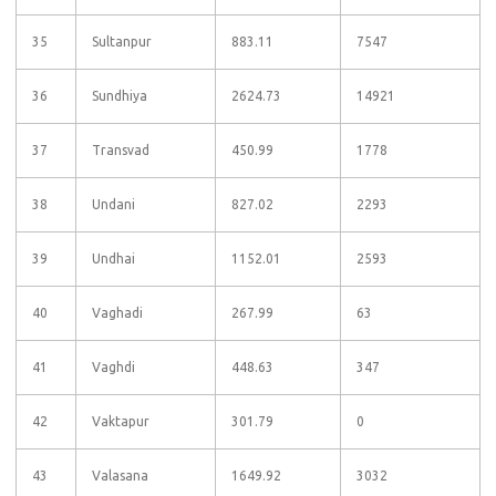
35
Sultanpur
883.11
7547
36
Sundhiya
2624.73
14921
37
Transvad
450.99
1778
38
Undani
827.02
2293
39
Undhai
1152.01
2593
40
Vaghadi
267.99
63
41
Vaghdi
448.63
347
42
Vaktapur
301.79
0
43
Valasana
1649.92
3032