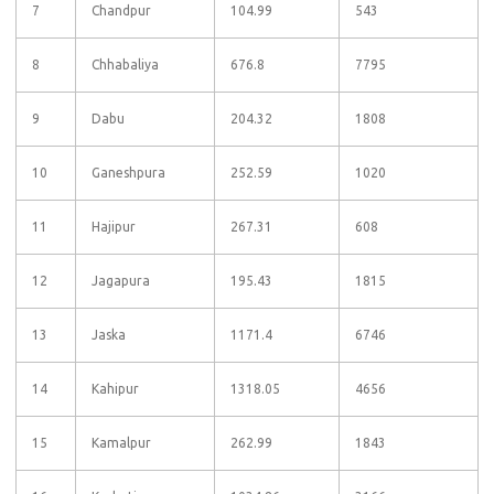
7
Chandpur
104.99
543
8
Chhabaliya
676.8
7795
9
Dabu
204.32
1808
10
Ganeshpura
252.59
1020
11
Hajipur
267.31
608
12
Jagapura
195.43
1815
13
Jaska
1171.4
6746
14
Kahipur
1318.05
4656
15
Kamalpur
262.99
1843