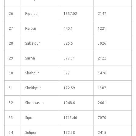
26
Pipaldar
1557.02
2147
27
Rajpur
440.1
1221
28
Sabalpur
525.5
3026
29
Sarna
577.31
2122
30
Shahpur
877
3476
31
Shekhpur
172.59
1387
32
Shobhasan
1048.6
2661
33
Sipor
1713.46
7070
34
Sulipur
172.38
2415