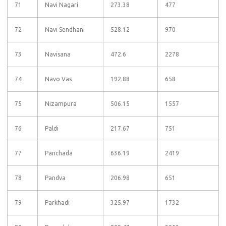
71
Navi Nagari
273.38
477
72
Navi Sendhani
528.12
970
73
Navisana
472.6
2278
74
Navo Vas
192.88
658
75
Nizampura
506.15
1557
76
Paldi
217.67
751
77
Panchada
636.19
2419
78
Pandva
206.98
651
79
Parkhadi
325.97
1732