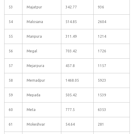
53
Majatpur
342.77
936
54
Malosana
514.85
2604
55
Manpura
311.49
1214
56
Megal
703.42
1726
57
Mejarpura
457.8
1157
58
Memadpur
1468.05
5923
59
Mepada
505.42
1539
60
Meta
777.5
6353
61
Mokeshvar
54.64
281