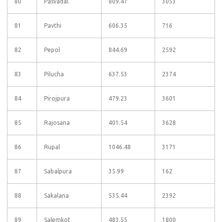
80
Pasvadal
809.47
3053
81
Pavthi
606.35
716
82
Pepol
844.69
2592
83
Pilucha
637.53
2374
84
Pirojpura
479.23
3601
85
Rajosana
401.54
3628
86
Rupal
1046.48
3171
87
Sabalpura
35.99
162
88
Sakalana
535.44
2392
89
Salemkot
483.55
1800