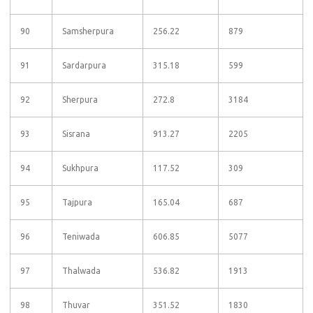
90
Samsherpura
256.22
879
91
Sardarpura
315.18
599
92
Sherpura
272.8
3184
93
Sisrana
913.27
2205
94
Sukhpura
117.52
309
95
Tajpura
165.04
687
96
Teniwada
606.85
5077
97
Thalwada
536.82
1913
98
Thuvar
351.52
1830