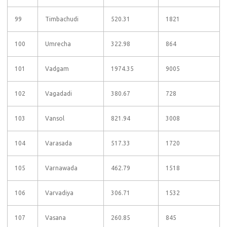
99
Timbachudi
520.31
1821
100
Umrecha
322.98
864
101
Vadgam
1974.35
9005
102
Vagadadi
380.67
728
103
Vansol
821.94
3008
104
Varasada
517.33
1720
105
Varnawada
462.79
1518
106
Varvadiya
306.71
1532
107
Vasana
260.85
845