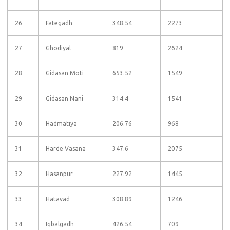
26
Fategadh
348.54
2273
27
Ghodiyal
819
2624
28
Gidasan Moti
653.52
1549
29
Gidasan Nani
314.4
1541
30
Hadmatiya
206.76
968
31
Harde Vasana
347.6
2075
32
Hasanpur
227.92
1445
33
Hatavad
308.89
1246
34
Iqbalgadh
426.54
709