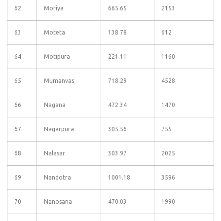
62
Moriya
665.65
2153
63
Moteta
138.78
612
64
Motipura
221.11
1160
65
Mumanvas
718.29
4528
66
Nagana
472.34
1470
67
Nagarpura
305.56
755
68
Nalasar
303.97
2025
69
Nandotra
1001.18
3596
70
Nanosana
470.03
1990