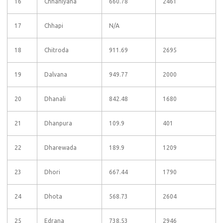
16
Chhaniyana
660.78
2461
17
Chhapi
N/A
18
Chitroda
911.69
2695
19
Dalvana
949.77
2000
20
Dhanali
842.48
1680
21
Dhanpura
109.9
401
22
Dharewada
189.9
1209
23
Dhori
667.44
1790
24
Dhota
568.73
2604
25
Edrana
738.53
2946