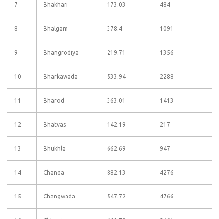
7
Bhakhari
173.03
484
8
Bhalgam
378.4
1091
9
Bhangrodiya
219.71
1356
10
Bharkawada
533.94
2288
11
Bharod
363.01
1413
12
Bhatvas
142.19
217
13
Bhukhla
662.69
947
14
Changa
882.13
4276
15
Changwada
547.72
4766