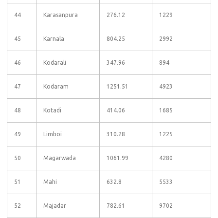
44
Karasanpura
276.12
1229
45
Karnala
804.25
2992
46
Kodarali
347.96
894
47
Kodaram
1251.51
4923
48
Kotadi
414.06
1685
49
Limboi
310.28
1225
50
Magarwada
1061.99
4280
51
Mahi
632.8
5533
52
Majadar
782.61
9702