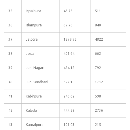
35
Iqbalpura
45.75
511
36
Islampura
67.76
840
37
Jalotra
1879.95
4822
38
Joita
401.64
662
39
Juni Nagari
484.18
792
40
Juni Sendhani
527.1
1732
41
Kabirpura
240.62
598
42
Kaleda
444.59
2736
43
Kamalpura
101.03
215