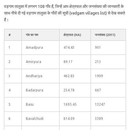
वड़गाम तालुका में लगभग 108 गाँव हैं, जिन्हें आप क्षेत्रफल और जनसंख्या की जानकारी के
साथ नीचे दी गई वड़गाम तालुका के गाँवों की सूची (vadgam villages list) से देख सकते
हैं।
#
गांव का नाम
क्षेत्रफल (HA)
जनसंख्या (2011)
1
Amadpura
474.43
901
2
Amirpura
89.17
213
3
Andhariya
462.83
1909
4
Badarpura
234.78
667
5
Basu
1695.45
13247
6
Bavalchudi
614.09
3389