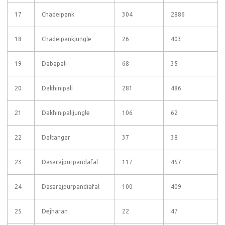
17
Chadeipank
304
2886
18
Chadeipankjungle
26
403
19
Dabapali
68
35
20
Dakhinipali
281
486
21
Dakhinipalijungle
106
62
22
Daltangar
37
38
23
Dasarajpurpandafal
117
457
24
Dasarajpurpandiafal
100
409
25
Dejharan
22
47