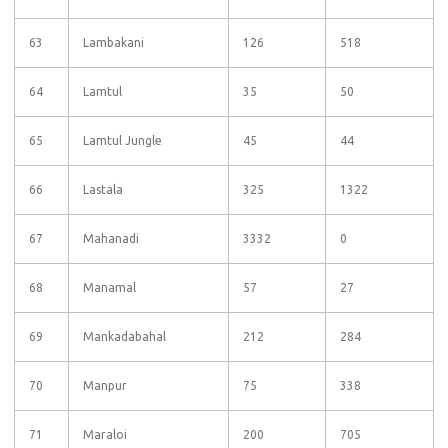
63
Lambakani
126
518
64
Lamtul
35
50
65
Lamtul Jungle
45
44
66
Lastala
325
1322
67
Mahanadi
3332
0
68
Manamal
57
27
69
Mankadabahal
212
284
70
Manpur
75
338
71
Maraloi
200
705