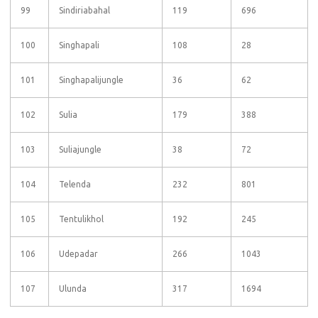
99
Sindiriabahal
119
696
100
Singhapali
108
28
101
Singhapalijungle
36
62
102
Sulia
179
388
103
Suliajungle
38
72
104
Telenda
232
801
105
Tentulikhol
192
245
106
Udepadar
266
1043
107
Ulunda
317
1694