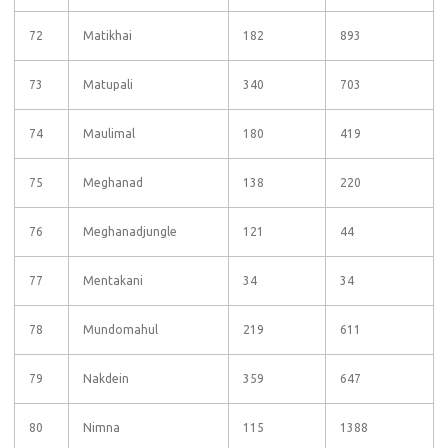
72
Matikhai
182
893
73
Matupali
340
703
74
Maulimal
180
419
75
Meghanad
138
220
76
Meghanadjungle
121
44
77
Mentakani
34
34
78
Mundomahul
219
611
79
Nakdein
359
647
80
Nimna
115
1388