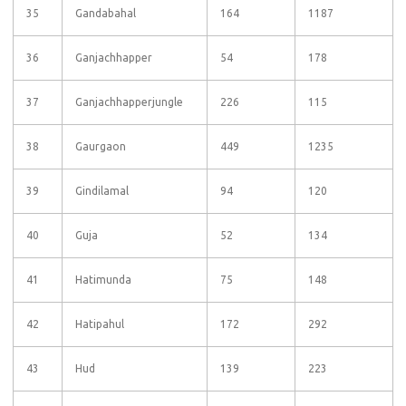
35
Gandabahal
164
1187
36
Ganjachhapper
54
178
37
Ganjachhapperjungle
226
115
38
Gaurgaon
449
1235
39
Gindilamal
94
120
40
Guja
52
134
41
Hatimunda
75
148
42
Hatipahul
172
292
43
Hud
139
223