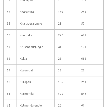
53
Khaliapali
76
391
54
Kharapura
169
253
55
Kharapurajungle
28
57
56
Khemaloi
227
681
57
Krushnapurjungle
44
191
58
Kukia
251
688
59
Kusumpal
38
22
60
Kutapali
186
253
61
Kutmenda
395
846
62
Kutmendajungle
26
61