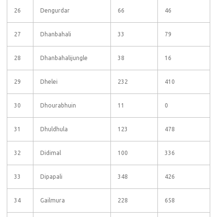
26
Dengurdar
66
46
27
Dhanbahali
33
79
28
Dhanbahalijungle
38
16
29
Dhelei
232
410
30
Dhourabhuin
11
0
31
Dhuldhula
123
478
32
Didimal
100
336
33
Dipapali
348
426
34
Gailmura
228
658