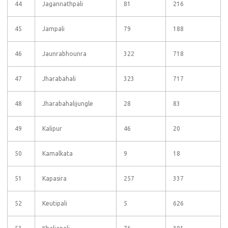
44
Jagannathpali
81
216
45
Jampali
79
188
46
Jaunrabhounra
322
718
47
Jharabahali
323
717
48
Jharabahalijungle
28
83
49
Kalipur
46
20
50
Kamalkata
9
18
51
Kapasira
257
337
52
Keutipali
5
626