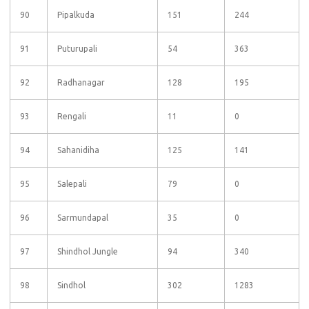
90
Pipalkuda
151
244
91
Puturupali
54
363
92
Radhanagar
128
195
93
Rengali
11
0
94
Sahanidiha
125
141
95
Salepali
79
0
96
Sarmundapal
35
0
97
Shindhol Jungle
94
340
98
Sindhol
302
1283