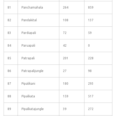
81
Panchamahala
264
859
82
Pandakital
108
137
83
Pardiapali
72
59
84
Paruapali
42
0
85
Patrapali
201
228
86
Patrapalijungle
27
98
87
Pipalikani
180
293
88
Pipalkata
159
517
89
Pipalkatajungle
39
272