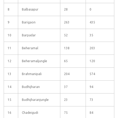
8
Balbasapur
28
0
9
Barigaon
263
435
10
Barpadar
52
35
11
Beheramal
138
203
12
Beheramaljungle
65
120
13
Brahmanipali
204
574
14
Budhijharan
37
94
15
Budhijharanjungle
23
73
16
Chadeigudi
75
84