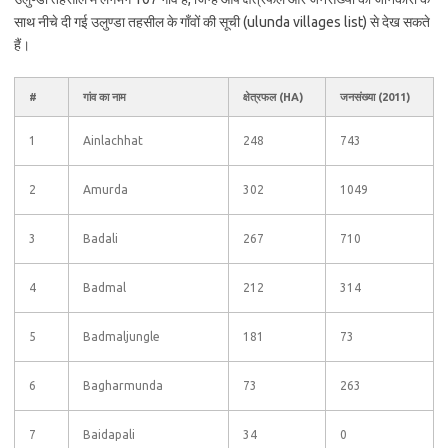
साथ नीचे दी गई उलुण्डा तहसील के गाँवों की सूची (ulunda villages list) से देख सकते
हैं।
#
गांव का नाम
क्षेत्रफल (HA)
जनसंख्या (2011)
1
Ainlachhat
248
743
2
Amurda
302
1049
3
Badali
267
710
4
Badmal
212
314
5
Badmaljungle
181
73
6
Bagharmunda
73
263
7
Baidapali
34
0