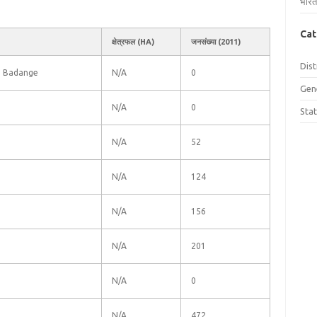
भारत
Cat
क्षेत्रफल (HA)
जनसंख्या (2011)
Dist
e Badange
N/A
0
Gen
N/A
0
Sta
N/A
52
N/A
124
N/A
156
N/A
201
N/A
0
N/A
472