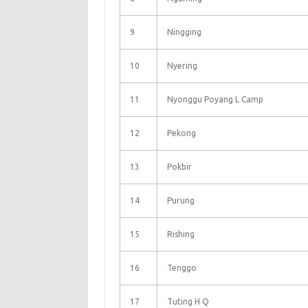
9
Ningging
10
Nyering
11
Nyonggu Poyang L Camp
12
Pekong
13
Pokbir
14
Purung
15
Rishing
16
Tenggo
17
Tuting H Q