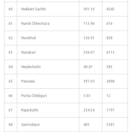
60
Nakkati Gachhi
501.16
4243
61
Nandi Chhechura
113.96
616
62
Naokhuli
126.91
828
63
Natabari
556.07
6113
64
Neplerkuthi
49.47
383
65
Panisala
397.05
2898
66
Purba Chikliguri
3.03
12
67
Rajarkuthi
254.34
1797
68
Santoshpur
403
3381