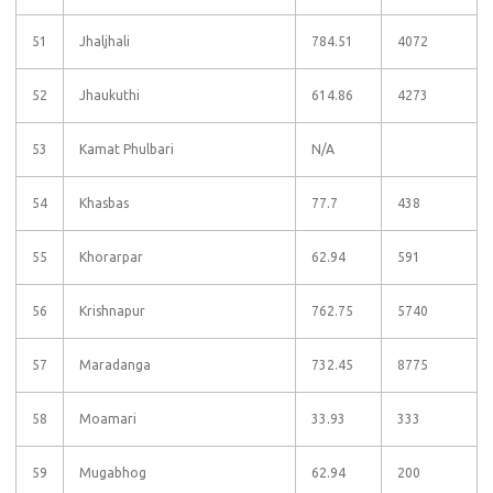
51
Jhaljhali
784.51
4072
52
Jhaukuthi
614.86
4273
53
Kamat Phulbari
N/A
54
Khasbas
77.7
438
55
Khorarpar
62.94
591
56
Krishnapur
762.75
5740
57
Maradanga
732.45
8775
58
Moamari
33.93
333
59
Mugabhog
62.94
200