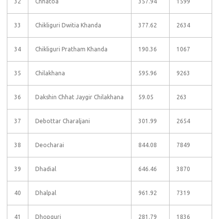
32
Chhatoa
357.94
1599
33
Chikliguri Dwitia Khanda
377.62
2634
34
Chikliguri Pratham Khanda
190.36
1067
35
Chilakhana
595.96
9263
36
Dakshin Chhat Jaygir Chilakhana
59.05
263
37
Debottar Charaljani
301.99
2654
38
Deocharai
844.08
7849
39
Dhadial
646.46
3870
40
Dhalpal
961.92
7319
41
Dhopguri
281.79
1836