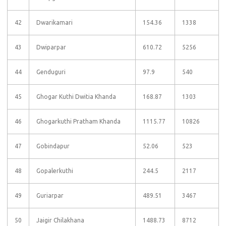
42
Dwarikamari
154.36
1338
43
Dwiparpar
610.72
5256
44
Genduguri
97.9
540
45
Ghogar Kuthi Dwitia Khanda
168.87
1303
46
Ghogarkuthi Pratham Khanda
1115.77
10826
47
Gobindapur
52.06
523
48
Gopalerkuthi
244.5
2117
49
Guriarpar
489.51
3467
50
Jaigir Chilakhana
1488.73
8712