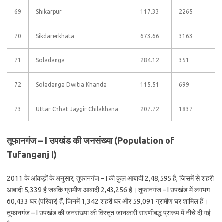
69
Shikarpur
117.33
2265
70
Sikdarerkhata
673.66
3163
71
Soladanga
284.12
351
72
Soladanga Dwitia Khanda
115.51
699
73
Uttar Chhat Jaygir Chilakhana
207.72
1837
तूफानगंज – I उपखंड की जनसंख्या (Population of
Tufanganj I)
2011 के आंकड़ों के अनुसार, तूफानगंज – I की कुल आबादी 2,48,595 है, जिसमें से शहरी
आबादी 5,339 है जबकि ग्रामीण आबादी 2,43,256 है। तूफानगंज – I उपखंड में लगभग
60,433 घर (परिवार) हैं, जिनमें 1,342 शहरी घर और 59,091 ग्रामीण घर शामिल हैं।
तूफानगंज – I उपखंड की जनसंख्या की विस्तृत जानकारी सारणीबद्ध प्रारूप में नीचे दी गई