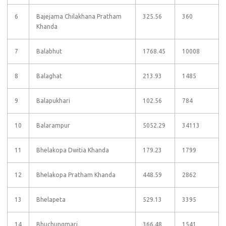
6
Bajejama Chilakhana Pratham
325.56
360
Khanda
7
Balabhut
1768.45
10008
8
Balaghat
213.93
1485
9
Balapukhari
102.56
784
10
Balarampur
5052.29
34113
11
Bhelakopa Dwitia Khanda
179.23
1799
12
Bhelakopa Pratham Khanda
448.59
2862
13
Bhelapeta
529.13
3395
14
Bhuchungmari
366.48
1541