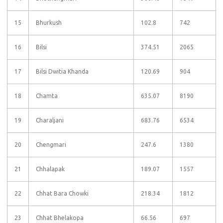
15
Bhurkush
102.8
742
16
Bilsi
374.51
2065
17
Bilsi Dwitia Khanda
120.69
904
18
Chamta
635.07
8190
19
Charaljani
683.76
6534
20
Chengmari
247.6
1380
21
Chhalapak
189.07
1557
22
Chhat Bara Chowki
218.34
1812
23
Chhat Bhelakopa
66.56
697