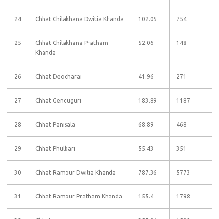
24
Chhat Chilakhana Dwitia Khanda
102.05
754
25
Chhat Chilakhana Pratham
52.06
148
Khanda
26
Chhat Deocharai
41.96
271
27
Chhat Genduguri
183.89
1187
28
Chhat Panisala
68.89
468
29
Chhat Phulbari
55.43
351
30
Chhat Rampur Dwitia Khanda
787.36
5773
31
Chhat Rampur Pratham Khanda
155.4
1798