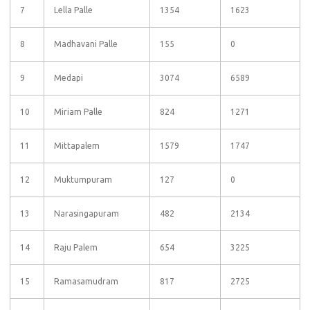
7
Lella Palle
1354
1623
8
Madhavani Palle
155
0
9
Medapi
3074
6589
10
Miriam Palle
824
1271
11
Mittapalem
1579
1747
12
Muktumpuram
127
0
13
Narasingapuram
482
2134
14
Raju Palem
654
3225
15
Ramasamudram
817
2725