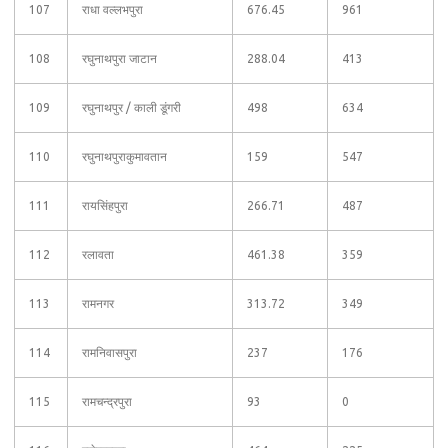
107
राधा वल्लभपुरा
676.45
961
108
रघुनाथपुरा जाटान
288.04
413
109
रघुनाथपुर / काली डूंगरी
498
634
110
रघुनाथपुराकुमावतान
159
547
111
रायसिंहपुरा
266.71
487
112
रलावता
461.38
359
113
रामनगर
313.72
349
114
रामनिवासपुरा
237
176
115
रामचन्द्रपुरा
93
0