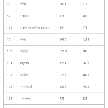
98
नारेडा
2081
831
99
नयाबास
176
364
100
नयागांव ब्राह्मणो का बास वाला
561
478
101
नीमेडा
1090
1285
102
औझापुरा
528.8
287
103
पन्द्राहेडा
1201
1681
104
पंवालिया
2354
3801
105
पथराजकलां
1297
1925
106
पथराजखुर्द
755
855