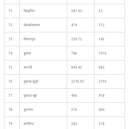
71
खिजुरिया
387.05
32
72
खेजडोकाबास
479
712
73
किशनपुरा
250.72
143
74
कूुकड
766
1016
75
काटडी
843.42
682
76
कुहाडा बुजुर्ग
2276.05
2195
77
कुहाडा खुर्द
496
918
78
कुरास्या
376
450
79
करिरीया
385
376