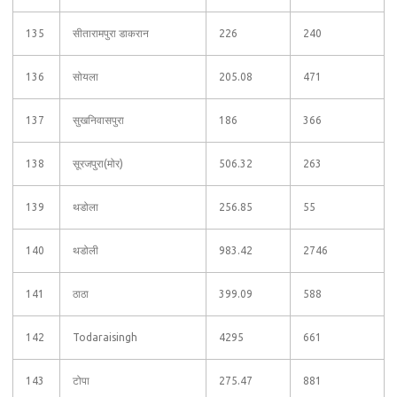
135
सीतारामपुरा डाकरान
226
240
136
सोयला
205.08
471
137
सुखनिवासपुरा
186
366
138
सूरजपुरा(मोर)
506.32
263
139
थडोला
256.85
55
140
थडोली
983.42
2746
141
ठाठा
399.09
588
142
Todaraisingh
4295
661
143
टोपा
275.47
881