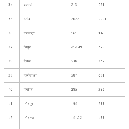
34
दाताजी
213
251
35
दतोब
2022
2291
36
दयालपुरा
161
14
37
देवपुरा
414.49
428
38
ढिबरू
538
342
39
फलोलाऑव
587
691
40
गादोपत
285
386
41
गणेशपुरा
194
299
42
गणेशगंज
141.32
479