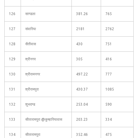
126
साण्डला
381.26
765
127
संवारिया
2181
2762
128
सैतीवास
430
751
129
श्रीनगर
305
416
130
श्रीरामनगर
497.22
777
131
श्रीरामपुरा
430.37
1085
132
शुभदण्ड
253.04
590
133
सीतारामपुरा @कुम्हारियावास
203.23
334
134
सीतारामपुरा
352.46
475