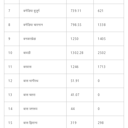
7
बनेडिया बुजुर्ग
739.11
621
8
बनेडिया चारनान
798.55
1338
9
बनकाखेडा
1250
1405
10
बावडी
1302.28
2502
11
बरवास
1246
1713
12
बास भागीरथ
51.91
0
13
बास चतरा
41.07
0
14
बास जगरूप
44
0
15
बास झिराना
319
298