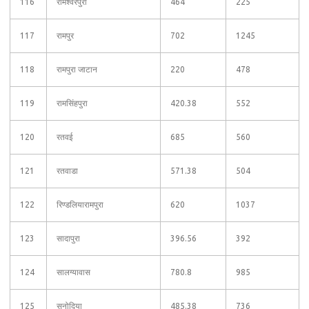
116
रामेश्वरपुरा
464
225
117
रामपुर
702
1245
118
रामपुरा जाटान
220
478
119
रामसिंहपुरा
420.38
552
120
रतवई
685
560
121
रतवाडा
571.38
504
122
रिण्डलियारामपुरा
620
1037
123
सादापुरा
396.56
392
124
सालग्यावास
780.8
985
125
सनोदिया
485.38
736