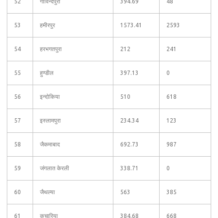
52
गोविन्दपुरा
394.69
48
53
हमीरपुर
1573.41
2593
54
हरभगतपुरा
212
241
55
हुण्‍डील
397.13
0
56
इन्दोकिया
510
618
57
इस्लामपुरा
234.34
123
58
जैकमाबाद
692.73
987
59
जंगलात केरली
338.71
0
60
जैथल्या
563
385
61
कचारिया
384.68
668