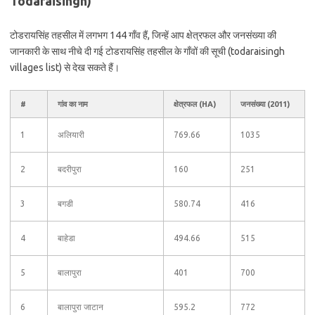
Todaraisingh)
टोडरायसिंह तहसील में लगभग 144 गाँव हैं, जिन्हें आप क्षेत्रफल और जनसंख्या की
जानकारी के साथ नीचे दी गई टोडरायसिंह तहसील के गाँवों की सूची (todaraisingh
villages list) से देख सकते हैं।
#
गांव का नाम
क्षेत्रफल (HA)
जनसंख्या (2011)
1
अलियारी
769.66
1035
2
बदरीपुरा
160
251
3
बगडी
580.74
416
4
बाहेडा
494.66
515
5
बालापुरा
401
700
6
बालापुरा जाटान
595.2
772