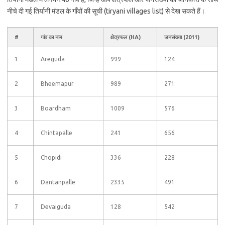
नीचे दी गई तिर्यानी मंडल के गाँवों की सूची (tiryani villages list) से देख सकते हैं।
#
गांव का नाम
क्षेत्रफल (HA)
जनसंख्या (2011)
1
Areguda
999
124
2
Bheemapur
989
271
3
Boardham
1009
576
4
Chintapalle
241
656
5
Chopidi
336
228
6
Dantanpalle
2335
491
7
Devaiguda
128
542