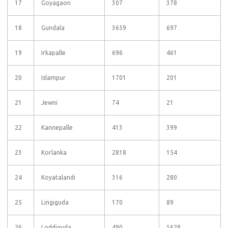
17
Goyagaon
307
378
18
Gundala
3659
697
19
Irkapalle
696
461
20
Islampur
1701
201
21
Jewni
74
21
22
Kannepalle
413
399
23
Korlanka
2818
154
24
Koyatalandi
316
280
25
Lingiguda
170
89
26
Loddiguda
490
1628