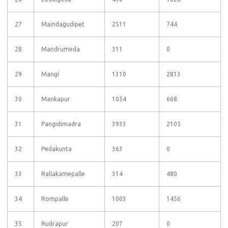
27
Maindagudipet
2511
744
28
Mandrumeda
311
0
29
Mangi
1310
2813
30
Mankapur
1054
668
31
Pangidimadra
3933
2105
32
Pedakunta
363
0
33
Rallakamepalle
314
480
34
Rompalle
1003
1456
35
Rudrapur
207
0