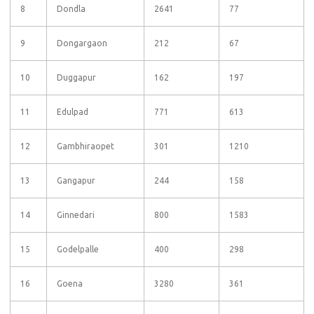
8
Dondla
2641
77
9
Dongargaon
212
67
10
Duggapur
162
197
11
Edulpad
771
613
12
Gambhiraopet
301
1210
13
Gangapur
244
158
14
Ginnedari
800
1583
15
Godelpalle
400
298
16
Goena
3280
361