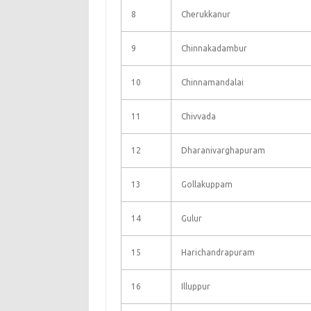
8
Cherukkanur
9
Chinnakadambur
10
Chinnamandalai
11
Chivvada
12
Dharanivarghapuram
13
Gollakuppam
14
Gulur
15
Harichandrapuram
16
Illuppur