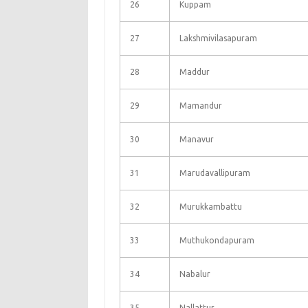
26
Kuppam
27
Lakshmivilasapuram
28
Maddur
29
Mamandur
30
Manavur
31
Marudavallipuram
32
Murukkambattu
33
Muthukondapuram
34
Nabalur
35
Nallattur