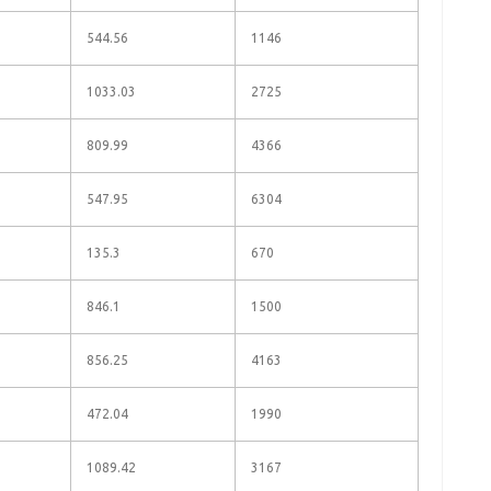
544.56
1146
1033.03
2725
809.99
4366
547.95
6304
135.3
670
846.1
1500
856.25
4163
472.04
1990
1089.42
3167