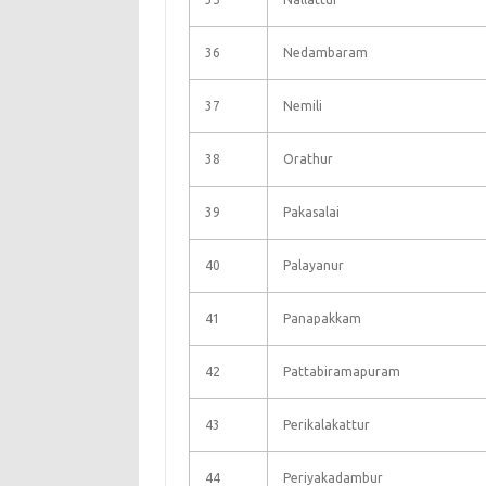
36
Nedambaram
37
Nemili
38
Orathur
39
Pakasalai
40
Palayanur
41
Panapakkam
42
Pattabiramapuram
43
Perikalakattur
44
Periyakadambur