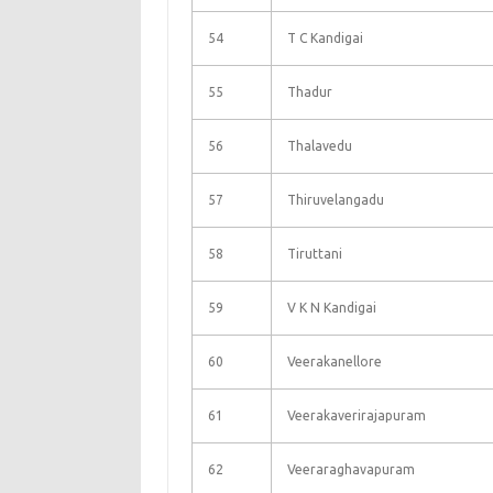
54
T C Kandigai
55
Thadur
56
Thalavedu
57
Thiruvelangadu
58
Tiruttani
59
V K N Kandigai
60
Veerakanellore
61
Veerakaverirajapuram
62
Veeraraghavapuram