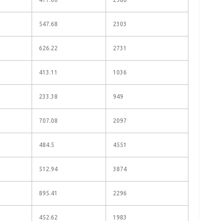
547.68
2303
626.22
2731
413.11
1036
233.38
949
707.08
2097
484.5
4551
512.94
3874
895.41
2296
452.62
1983