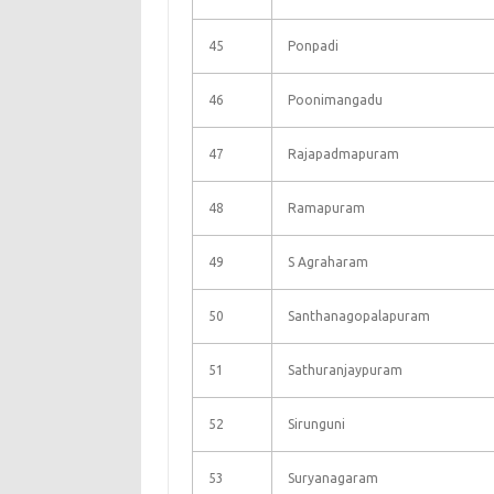
45
Ponpadi
46
Poonimangadu
47
Rajapadmapuram
48
Ramapuram
49
S Agraharam
50
Santhanagopalapuram
51
Sathuranjaypuram
52
Sirunguni
53
Suryanagaram