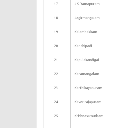
17
J S Ramapuram
18
Jagirmangalam
19
Kalambakkam
20
Kanchipadi
21
Kapulakandigai
22
Karamangalam
23
Karthikayapuram
24
Kaverirajapuram
25
Krishnasamudram