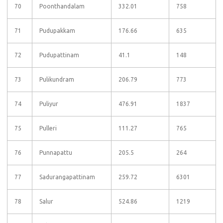
70
Poonthandalam
332.01
758
71
Pudupakkam
176.66
635
72
Pudupattinam
41.1
148
73
Pulikundram
206.79
773
74
Puliyur
476.91
1837
75
Pulleri
111.27
765
76
Punnapattu
205.5
264
77
Sadurangapattinam
259.72
6301
78
Salur
524.86
1219