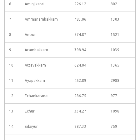
6
Aminjikarai
226.12
802
7
Ammanambakkam
483.06
1303
8
Anoor
574.87
1521
9
Arambakkam
398.94
1039
10
Attavakkam
624.04
1365
11
Ayapakkam
452.89
2988
12
Echankaranai
286.75
977
13
Echur
334.27
1098
14
Edaiyur
287.33
759