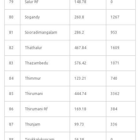
79
Salur Rf
148.78
0
80
Sogandy
260.8
1267
81
Sooradimangalam
286.2
953
82
Thathalur
467.84
1609
83
Thazambedu
576.42
1071
84
Thimmur
123.21
740
85
Thirumani
444.74
3362
86
Thirumani Rf
169.18
384
87
Thunjam
99.73
336
88
Tirukkalukunram
56.38
0