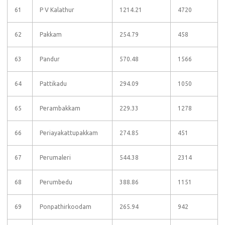
61
P V Kalathur
1214.21
4720
62
Pakkam
254.79
458
63
Pandur
570.48
1566
64
Pattikadu
294.09
1050
65
Perambakkam
229.33
1278
66
Periayakattupakkam
274.85
451
67
Perumaleri
544.38
2314
68
Perumbedu
388.86
1151
69
Ponpathirkoodam
265.94
942