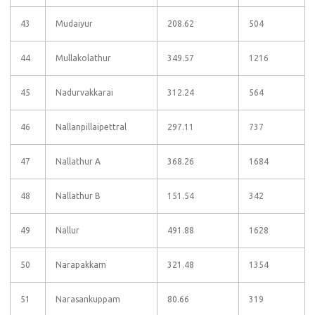
43
Mudaiyur
208.62
504
44
Mullakolathur
349.57
1216
45
Nadurvakkarai
312.24
564
46
Nallanpillaipettral
297.11
737
47
Nallathur A
368.26
1684
48
Nallathur B
151.54
342
49
Nallur
491.88
1628
50
Narapakkam
321.48
1354
51
Narasankuppam
80.66
319