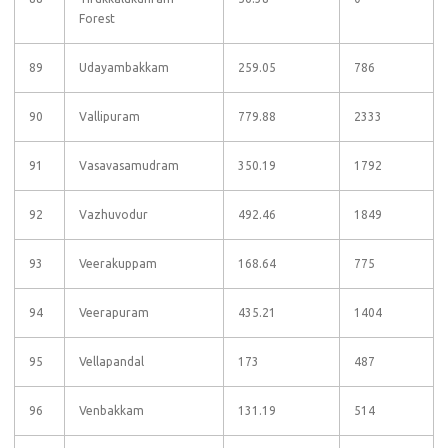
Forest
89
Udayambakkam
259.05
786
90
Vallipuram
779.88
2333
91
Vasavasamudram
350.19
1792
92
Vazhuvodur
492.46
1849
93
Veerakuppam
168.64
775
94
Veerapuram
435.21
1404
95
Vellapandal
173
487
96
Venbakkam
131.19
514