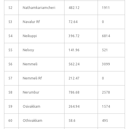
52
Nathamkariamcheri
482.12
1911
53
Navalur Rf
72.64
0
54
Neikuppi
396.72
6814
55
Nelvoy
141.96
521
56
Nemmeli
562.24
3099
57
Nemmeli Rf
212.47
0
58
Nerumbur
786.68
2578
59
Osivakkam
264.94
1574
60
Othivakkam
58.6
495