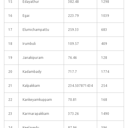
15
Edayathur
382.48
1298
16
Egai
223.79
1039
17
Elumichampattu
259.33
683
18
Irumbuli
109.57
409
19
Janakipuram
76.46
128
20
Kadambady
717.7
1774
21
Kalpakkam
234.507871434
254
22
Kankeyamkuppam
70.81
168
23
Karmarapakkam
373.26
1490
24
Keelavedu
87.96
396