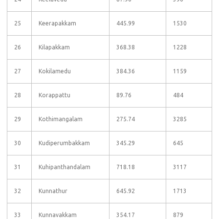
25
Keerapakkam
445.99
1530
26
Kilapakkam
368.38
1228
27
Kokilamedu
384.36
1159
28
Korappattu
89.76
484
29
Kothimangalam
275.74
3285
30
Kudiperumbakkam
345.29
645
31
Kuhipanthandalam
718.18
3117
32
Kunnathur
645.92
1713
33
Kunnavakkam
354.17
879