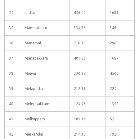
34
Lattur
446.42
1681
35
Mambakkam
334.76
346
36
Manamai
710.35
2965
37
Manapakkam
401.63
1687
38
Meiyur
330.88
4500
39
Melapattu
212.39
224
40
Meleripakkam
124.96
1358
41
Melkuppam
189.13
52
42
Merkandai
214.38
792