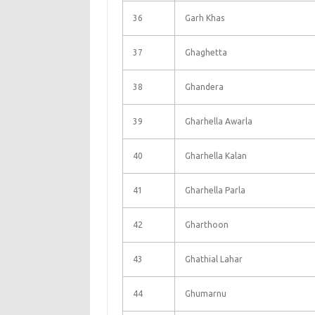
36
Garh Khas
37
Ghaghetta
38
Ghandera
39
Gharhella Awarla
40
Gharhella Kalan
41
Gharhella Parla
42
Gharthoon
43
Ghathial Lahar
44
Ghumarnu