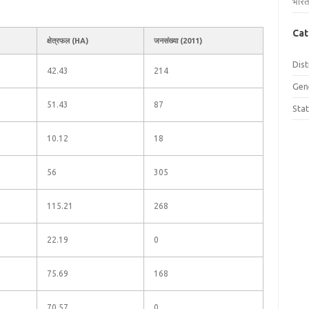
भारत
Cat
क्षेत्रफल (HA)
जनसंख्या (2011)
Dist
42.43
214
Gen
51.43
87
Sta
10.12
18
56
305
115.21
268
22.19
0
75.69
168
70.57
0