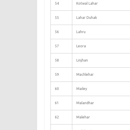
54
Kotwal Lahar
55
Lahar Duhak
56
Lahru
57
Leora
58
Linjhan
59
Machlehar
60
Mailey
61
Malandhar
62
Malehar