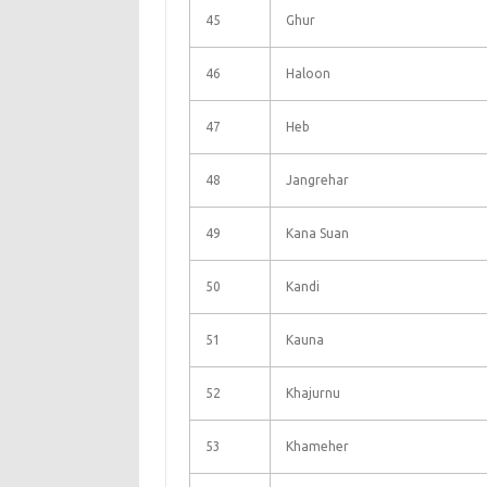
45
Ghur
46
Haloon
47
Heb
48
Jangrehar
49
Kana Suan
50
Kandi
51
Kauna
52
Khajurnu
53
Khameher