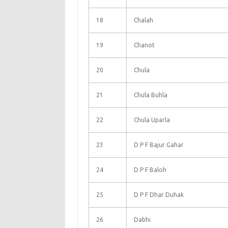
18
Chalah
19
Chanot
20
Chula
21
Chula Buhla
22
Chula Uparla
23
D P F Bajur Gahar
24
D P F Baloh
25
D P F Dhar Duhak
26
Dabhi