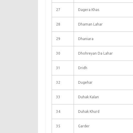
27
Dagera Khas
28
Dhaman Lahar
29
Dhaniara
30
Dhohreyan Da Lahar
31
Dridh
32
Dugehar
33
Duhak Kalan
34
Duhak Khurd
35
Garder