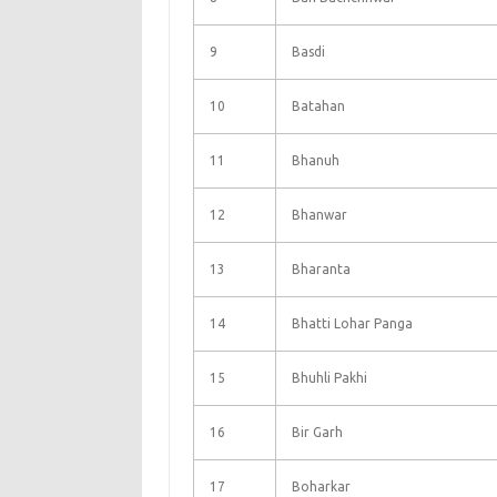
9
Basdi
10
Batahan
11
Bhanuh
12
Bhanwar
13
Bharanta
14
Bhatti Lohar Panga
15
Bhuhli Pakhi
16
Bir Garh
17
Boharkar