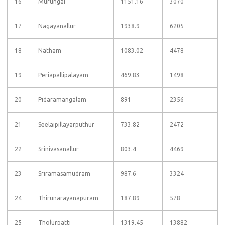
16
Murungai
1151.16
3070
17
Nagayanallur
1938.9
6205
18
Natham
1083.02
4478
19
Periapallipalayam
469.83
1498
20
Pidaramangalam
891
2356
21
Seelaipillayarputhur
733.82
2472
22
Srinivasanallur
803.4
4469
23
Sriramasamudram
987.6
3324
24
Thirunarayanapuram
187.89
578
25
Tholurpatti
1319.45
13882