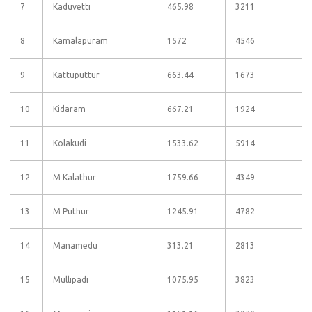
7
Kaduvetti
465.98
3211
8
Kamalapuram
1572
4546
9
Kattuputtur
663.44
1673
10
Kidaram
667.21
1924
11
Kolakudi
1533.62
5914
12
M Kalathur
1759.66
4349
13
M Puthur
1245.91
4782
14
Manamedu
313.21
2813
15
Mullipadi
1075.95
3823