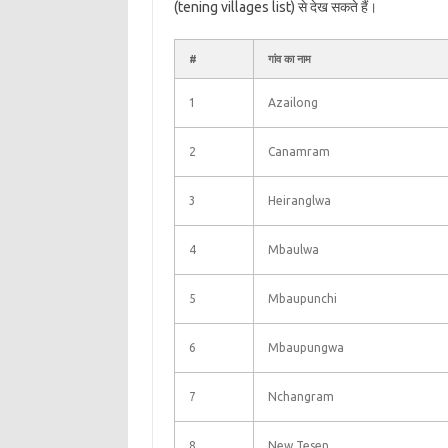
(tening villages list) से देख सकते हैं।
#
गांव का नाम
1
Azailong
2
Canamram
3
Heiranglwa
4
Mbaulwa
5
Mbaupunchi
6
Mbaupungwa
7
Nchangram
8
New Tesen