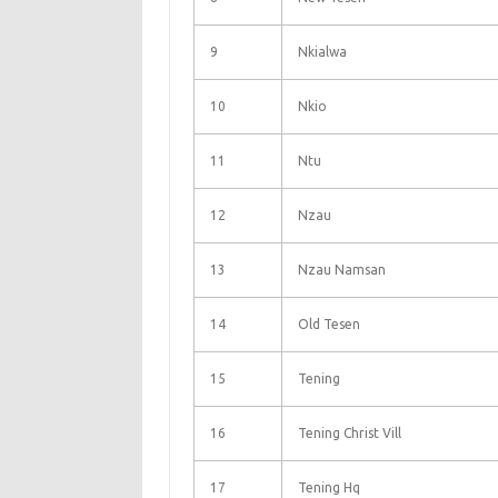
9
Nkialwa
10
Nkio
11
Ntu
12
Nzau
13
Nzau Namsan
14
Old Tesen
15
Tening
16
Tening Christ Vill
17
Tening Hq