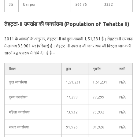
35
Uzirpur
566.76
3332
तेहट्टा-II उपखंड की जनसंख्या (Population of Tehatta Ii)
2011 के आंकड़ों के अनुसार, तेहट्टा-II की कुल आबादी 1,51,231 है। तेहट्टा-II उपखंड
में लगभग 35,901 घर (परिवार) हैं। तेहट्टा-II उपखंड की जनसंख्या की विस्तृत जानकारी
सारणीबद्ध प्रारूप में नीचे दी गई है –
विवरण
कुल
ग्रामीण
शहरी
कुल जनसंख्या
1,51,231
1,51,231
N/A
पुरुष जनसंख्या
77,299
77,299
N/A
महिला जनसंख्या
73,932
73,932
N/A
साक्षर जनसंख्या
91,926
91,926
N/A