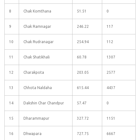
8
Chak Komthana
51.51
0
9
Chak Ramnagar
246.22
117
10
Chak Rudranagar
254.94
112
11
Chak Shatikhali
60.78
1307
12
Charakpota
203.05
2577
13
Chhota Naldaha
615.44
4437
14
Dakshin Char Chandpur
57.47
0
15
Dharammapur
327.72
1151
16
Dhwapara
727.75
6667