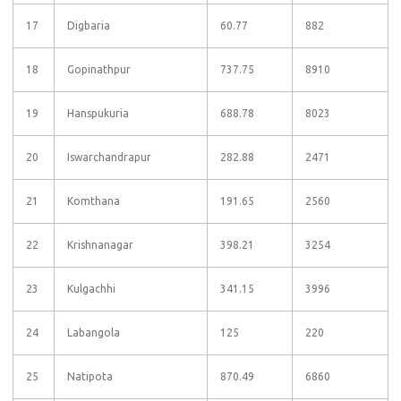
17
Digbaria
60.77
882
18
Gopinathpur
737.75
8910
19
Hanspukuria
688.78
8023
20
Iswarchandrapur
282.88
2471
21
Komthana
191.65
2560
22
Krishnanagar
398.21
3254
23
Kulgachhi
341.15
3996
24
Labangola
125
220
25
Natipota
870.49
6860