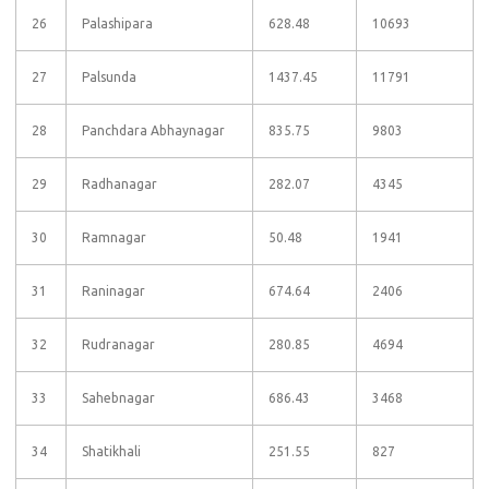
26
Palashipara
628.48
10693
27
Palsunda
1437.45
11791
28
Panchdara Abhaynagar
835.75
9803
29
Radhanagar
282.07
4345
30
Ramnagar
50.48
1941
31
Raninagar
674.64
2406
32
Rudranagar
280.85
4694
33
Sahebnagar
686.43
3468
34
Shatikhali
251.55
827