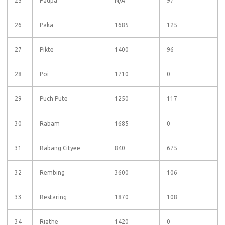
25
Padpa
N/A
97
26
Paka
1685
125
27
Pikte
1400
96
28
Poi
1710
0
29
Puch Pute
1250
117
30
Rabam
1685
0
31
Rabang Cityee
840
675
32
Rembing
3600
106
33
Restaring
1870
108
34
Riathe
1420
0