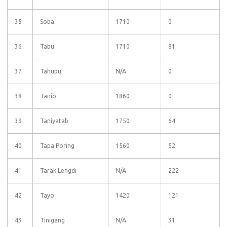
35
Soba
1710
0
36
Tabu
1710
81
37
Tahupu
N/A
0
38
Tanio
1860
0
39
Taniyatab
1750
64
40
Tapa Poring
1560
52
41
Tarak Lengdi
N/A
222
42
Tayo
1420
121
43
Tinigang
N/A
31