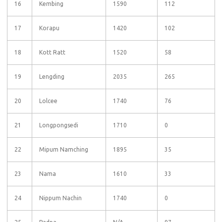
16
Kembing
1590
112
17
Korapu
1420
102
18
Kott Ratt
1520
58
19
Lengding
2035
265
20
Lolcee
1740
76
21
Longpongsedi
1710
0
22
Mipum Namching
1895
35
23
Nama
1610
33
24
Nippum Nachin
1740
0