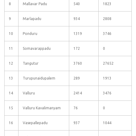
8
Mallavar Padu
540
1823
9
Marlapadu
934
2808
10
Ponduru
1319
3746
11
Somavarappadu
172
0
12
Tangutur
3760
27652
13
Turupunaidupalem
289
1913
14
Valluru
2414
3476
15
Valluru Kavalimanyam
76
0
16
Vasepallepadu
937
1044