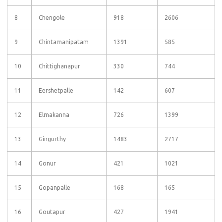
8
Chengole
918
2606
9
Chintamanipatam
1391
585
10
Chittighanapur
330
744
11
Eershetpalle
142
607
12
Elmakanna
726
1399
13
Gingurthy
1483
2717
14
Gonur
421
1021
15
Gopanpalle
168
165
16
Goutapur
427
1941