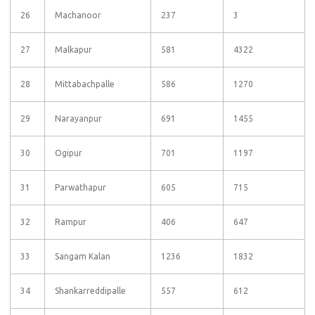
26
Machanoor
237
3
27
Malkapur
581
4322
28
Mittabachpalle
586
1270
29
Narayanpur
691
1455
30
Ogipur
701
1197
31
Parwathapur
605
715
32
Rampur
406
647
33
Sangam Kalan
1236
1832
34
Shankarreddipalle
557
612