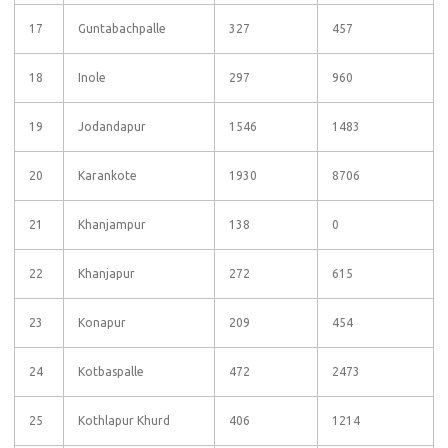
17
Guntabachpalle
327
457
18
Inole
297
960
19
Jodandapur
1546
1483
20
Karankote
1930
8706
21
Khanjampur
138
0
22
Khanjapur
272
615
23
Konapur
209
454
24
Kotbaspalle
472
2473
25
Kothlapur Khurd
406
1214