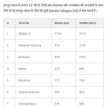
ताण्डूर मंडल में लगभग 35 गाँव हैं, जिन्हें आप क्षेत्रफल और जनसंख्या की जानकारी के साथ
नीचे दी गई ताण्डूर मंडल के गाँवों की सूची (tandur villages list) से देख सकते हैं।
#
गांव का नाम
क्षेत्रफल (HA)
जनसंख्या (2011)
1
Allapur S
1104
3215
2
Antaram Buzurg
830
5141
3
Belkatur
938
1987
4
Bijwar
612
685
5
Bonkoor
157
104
6
Chandravancha
803
964
7
Chengeshpur
341
809