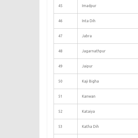
45
Imadpur
46
Inta Dih
47
Jabra
48
Jagarnathpur
49
Jaipur
50
Kaji Bigha
51
Kanwan
52
Kataiya
53
Katha Dih