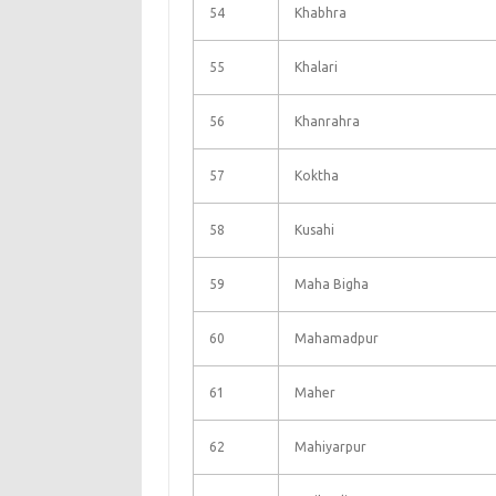
54
Khabhra
55
Khalari
56
Khanrahra
57
Koktha
58
Kusahi
59
Maha Bigha
60
Mahamadpur
61
Maher
62
Mahiyarpur