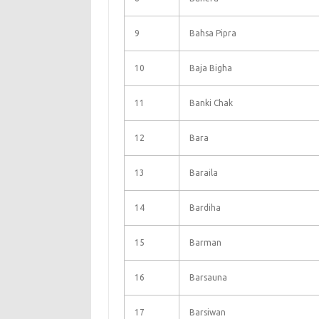
9
Bahsa Pipra
10
Baja Bigha
11
Banki Chak
12
Bara
13
Baraila
14
Bardiha
15
Barman
16
Barsauna
17
Barsiwan