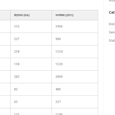
भारत
Cat
क्षेत्रफल (HA)
जनसंख्या (2011)
Dist
355
3906
Gen
227
980
Sta
238
1354
138
1320
282
2809
82
480
65
257
153
1196