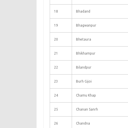
18
Bhadand
19
Bhagwanpur
20
Bhetaura
21
Bhikhampur
22
Bilandpur
23
Burh Gijoi
24
Chamu Khap
25
Chanan Sanrh
26
Chandna