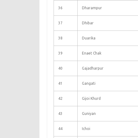
36
Dharampur
37
Dhibar
38
Duarika
39
Enaet Chak
40
Gajadharpur
41
Gangati
42
Gijoi Khurd
43
Guniyan
44
Ichoi