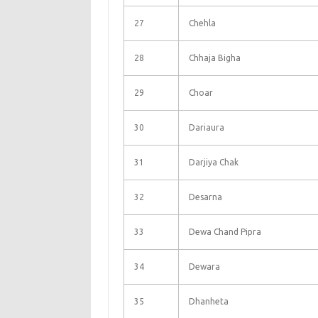
27
Chehla
28
Chhaja Bigha
29
Choar
30
Dariaura
31
Darjiya Chak
32
Desarna
33
Dewa Chand Pipra
34
Dewara
35
Dhanheta