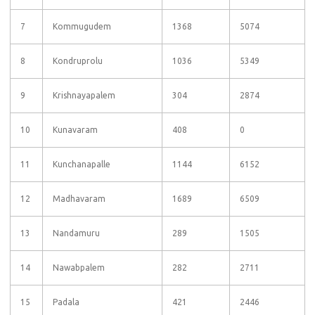
7
Kommugudem
1368
5074
8
Kondruprolu
1036
5349
9
Krishnayapalem
304
2874
10
Kunavaram
408
0
11
Kunchanapalle
1144
6152
12
Madhavaram
1689
6509
13
Nandamuru
289
1505
14
Nawabpalem
282
2711
15
Padala
421
2446