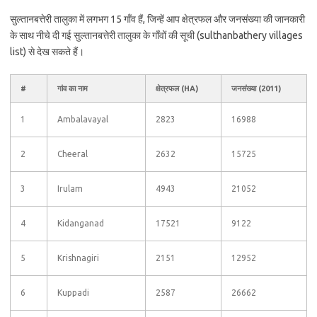
सुल्तानबत्तेरी तालुका में लगभग 15 गाँव हैं, जिन्हें आप क्षेत्रफल और जनसंख्या की जानकारी
के साथ नीचे दी गई सुल्तानबत्तेरी तालुका के गाँवों की सूची (sulthanbathery villages
list) से देख सकते हैं।
#
गांव का नाम
क्षेत्रफल (HA)
जनसंख्या (2011)
1
Ambalavayal
2823
16988
2
Cheeral
2632
15725
3
Irulam
4943
21052
4
Kidanganad
17521
9122
5
Krishnagiri
2151
12952
6
Kuppadi
2587
26662