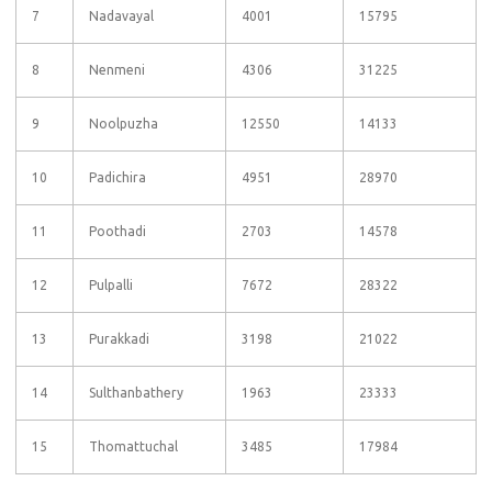
7
Nadavayal
4001
15795
8
Nenmeni
4306
31225
9
Noolpuzha
12550
14133
10
Padichira
4951
28970
11
Poothadi
2703
14578
12
Pulpalli
7672
28322
13
Purakkadi
3198
21022
14
Sulthanbathery
1963
23333
15
Thomattuchal
3485
17984