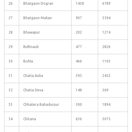
26
Bhatgaon Dogran
1438
6789
27
Bhatgaon Malian
907
3594
28
Bhawapur
202
1274
29
Bidhnauli
477
2826
30
Bohla
466
1103
31
Chatia Aulia
395
2452
32
Chatia Deva
148
369
33
Chhatera Bahadurpur
300
1894
34
Chitana
636
3075