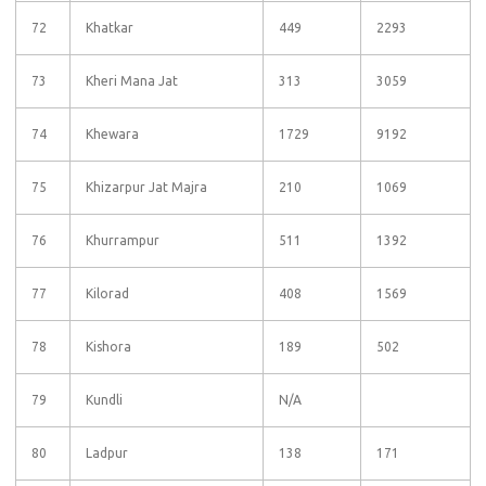
72
Khatkar
449
2293
73
Kheri Mana Jat
313
3059
74
Khewara
1729
9192
75
Khizarpur Jat Majra
210
1069
76
Khurrampur
511
1392
77
Kilorad
408
1569
78
Kishora
189
502
79
Kundli
N/A
80
Ladpur
138
171