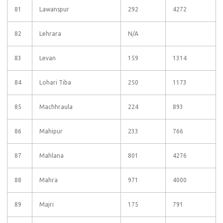
81
Lawanspur
292
4272
82
Lehrara
N/A
83
Levan
159
1314
84
Lohari Tiba
250
1173
85
Machhraula
224
893
86
Mahipur
233
766
87
Mahlana
801
4276
88
Mahra
971
4000
89
Majri
175
791