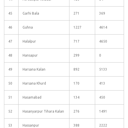
45
Garhi Bala
271
369
46
Guhna
1227
4614
47
Halalpur
717
4650
48
Hansapur
299
0
49
Harsana Kalan
892
5133
50
Harsana Khurd
170
413
51
Hasamabad
134
450
52
Hasanyarpur Tihara Kalan
276
1491
53
Hassanpur
388
2222