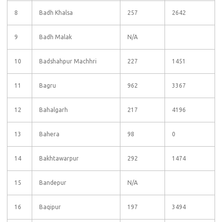
8
Badh Khalsa
257
2642
9
Badh Malak
N/A
10
Badshahpur Machhri
227
1451
11
Bagru
962
3367
12
Bahalgarh
217
4196
13
Bahera
98
0
14
Bakhtawarpur
292
1474
15
Bandepur
N/A
16
Baqipur
197
3494