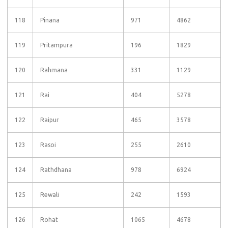
118
Pinana
971
4862
119
Pritampura
196
1829
120
Rahmana
331
1129
121
Rai
404
5278
122
Raipur
465
3578
123
Rasoi
255
2610
124
Rathdhana
978
6924
125
Rewali
242
1593
126
Rohat
1065
4678