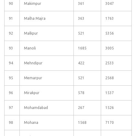
90
Makimpur
361
3047
91
Malha Majra
363
1763
92
Malkpur
521
5356
93
Manoli
1685
3005
94
Mehndipur
422
2533
95
Memarpur
521
2568
96
Mirakpur
578
1537
97
Mohamdabad
267
1526
98
Mohana
1568
7170