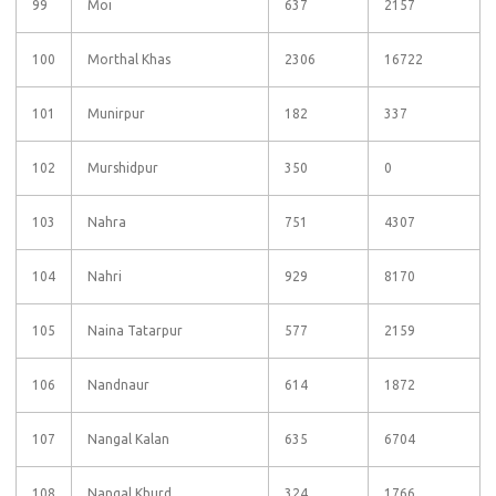
99
Moi
637
2157
100
Morthal Khas
2306
16722
101
Munirpur
182
337
102
Murshidpur
350
0
103
Nahra
751
4307
104
Nahri
929
8170
105
Naina Tatarpur
577
2159
106
Nandnaur
614
1872
107
Nangal Kalan
635
6704
108
Nangal Khurd
324
1766