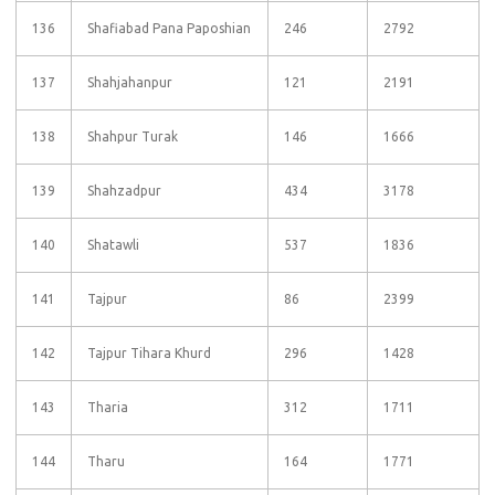
136
Shafiabad Pana Paposhian
246
2792
137
Shahjahanpur
121
2191
138
Shahpur Turak
146
1666
139
Shahzadpur
434
3178
140
Shatawli
537
1836
141
Tajpur
86
2399
142
Tajpur Tihara Khurd
296
1428
143
Tharia
312
1711
144
Tharu
164
1771