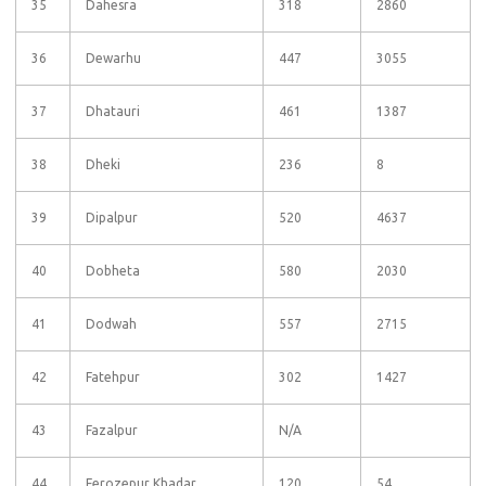
35
Dahesra
318
2860
36
Dewarhu
447
3055
37
Dhatauri
461
1387
38
Dheki
236
8
39
Dipalpur
520
4637
40
Dobheta
580
2030
41
Dodwah
557
2715
42
Fatehpur
302
1427
43
Fazalpur
N/A
44
Ferozepur Khadar
120
54