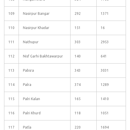
109
Nasirpur Bangar
292
1371
110
Nasirpur Khadar
151
16
111
Nathupur
303
2953
112
Nisf Garhi Bakhtawarpur
140
641
113
Pabsra
343
3031
114
Palra
374
1289
115
Palri Kalan
165
1410
116
Palri Khurd
118
1051
117
Patla
220
1694