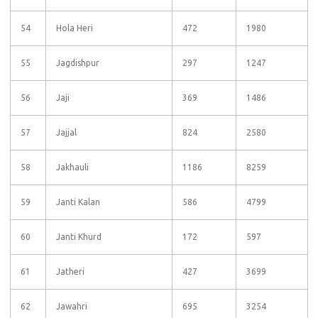
54
Hola Heri
472
1980
55
Jagdishpur
297
1247
56
Jaji
369
1486
57
Jajjal
824
2580
58
Jakhauli
1186
8259
59
Janti Kalan
586
4799
60
Janti Khurd
172
597
61
Jatheri
427
3699
62
Jawahri
695
3254