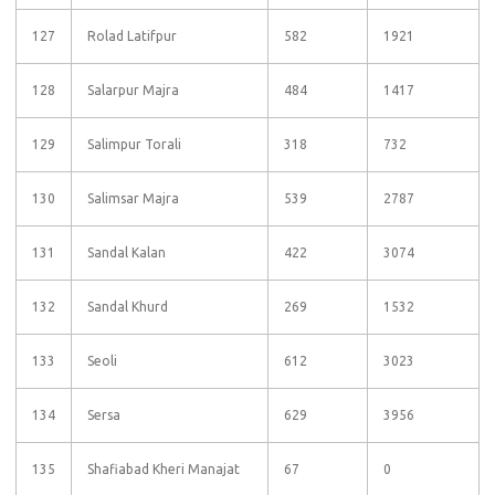
127
Rolad Latifpur
582
1921
128
Salarpur Majra
484
1417
129
Salimpur Torali
318
732
130
Salimsar Majra
539
2787
131
Sandal Kalan
422
3074
132
Sandal Khurd
269
1532
133
Seoli
612
3023
134
Sersa
629
3956
135
Shafiabad Kheri Manajat
67
0