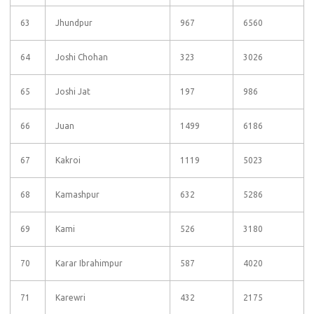
63
Jhundpur
967
6560
64
Joshi Chohan
323
3026
65
Joshi Jat
197
986
66
Juan
1499
6186
67
Kakroi
1119
5023
68
Kamashpur
632
5286
69
Kami
526
3180
70
Karar Ibrahimpur
587
4020
71
Karewri
432
2175