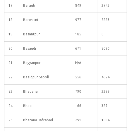
17
Barauli
849
3743
18
Barwasni
977
5883
19
Basantpur
185
0
20
Basaudi
671
2090
21
Bayyanpur
N/A
22
Bazidpur Saboli
556
4024
23
Bhadana
790
3399
24
Bhadi
166
387
25
Bhatana Jafrabad
291
1084