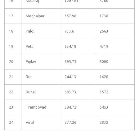
16
Malataj
1207.81
5760
17
Meghalpur
357.96
1736
18
Palol
733.6
2663
19
Petli
534.18
4319
20
Piplav
595.73
5000
21
Run
244.13
1620
22
Runaj
683.73
3572
23
Trambovad
384.72
5453
24
Virol
277.26
2832