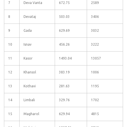
7
Deva Vanta
672.75
2589
8
Devataj
503.03
3406
9
Gada
629.69
3032
10
Isnav
456.26
3222
11
Kasor
1493.04
13057
12
Khansol
383.19
1006
13
Kothavi
281.63
1195
14
Limbali
329.76
1702
15
Magharol
629.94
4815