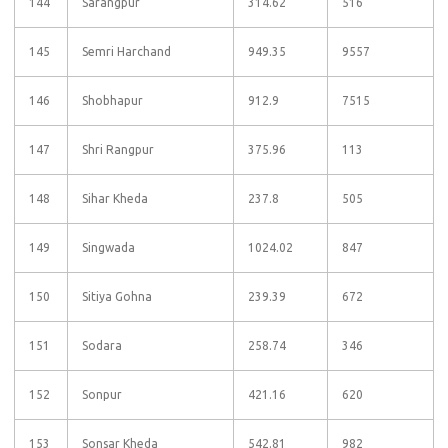
144
Sarangpur
314.62
516
145
Semri Harchand
949.35
9557
146
Shobhapur
912.9
7515
147
Shri Rangpur
375.96
113
148
Sihar Kheda
237.8
505
149
Singwada
1024.02
847
150
Sitiya Gohna
239.39
672
151
Sodara
258.74
346
152
Sonpur
421.16
620
153
Sonsar Kheda
542.81
982