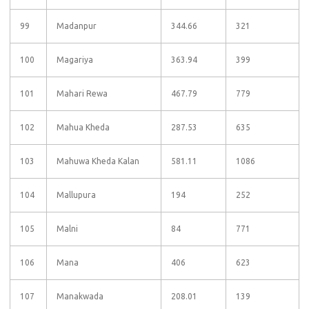
99
Madanpur
344.66
321
100
Magariya
363.94
399
101
Mahari Rewa
467.79
779
102
Mahua Kheda
287.53
635
103
Mahuwa Kheda Kalan
581.11
1086
104
Mallupura
194
252
105
Malni
84
771
106
Mana
406
623
107
Manakwada
208.01
139