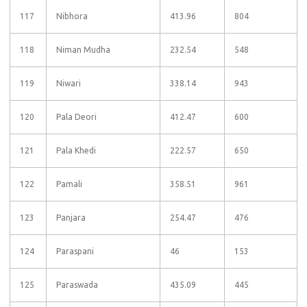
117
Nibhora
413.96
804
118
Niman Mudha
232.54
548
119
Niwari
338.14
943
120
Pala Deori
412.47
600
121
Pala Khedi
222.57
650
122
Pamali
358.51
961
123
Panjara
254.47
476
124
Paraspani
46
153
125
Paraswada
435.09
445