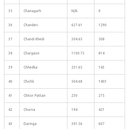
35
Chanagarh
N/A
0
36
Chanderi
627.61
1290
37
Chandi Khedi
304.65
508
38
Chargaon
1100.75
814
39
Chhedka
231.65
143
40
Chichli
504.68
1403
41
Chitor Pattan
230
275
42
Churna
194
421
43
Daringa
301.56
607