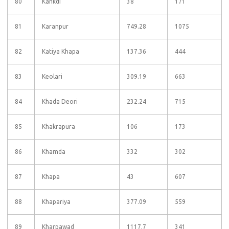
80
Kankdi
38
171
81
Karanpur
749.28
1075
82
Katiya Khapa
137.36
444
83
Keolari
309.19
663
84
Khada Deori
232.24
715
85
Khakrapura
106
173
86
Khamda
332
302
87
Khapa
43
607
88
Khapariya
377.09
559
89
Kharpawad
1117.7
341