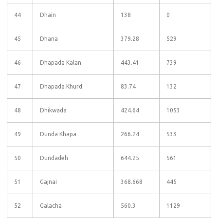
44
Dhain
138
0
45
Dhana
379.28
529
46
Dhapada Kalan
443.41
739
47
Dhapada Khurd
83.74
132
48
Dhikwada
424.64
1053
49
Dunda Khapa
266.24
533
50
Dundadeh
644.25
561
51
Gajnai
368.668
445
52
Galacha
560.3
1129