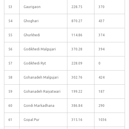
53
Gaurigaon
228.75
370
54
Ghoghari
870.27
437
55
Ghurkhedi
114.86
374
56
Godikhedi Malgujari
370.28
394
57
Godikhedi Ryt
228.09
0
58
Gohanadeh Malgujari
302.76
424
59
Gohanadeh Raiyatwari
199.22
187
60
Gondi Markadhana
386.84
290
61
Gopal Pur
315.16
1036