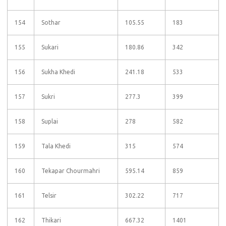
154
Sothar
105.55
183
155
Sukari
180.86
342
156
Sukha Khedi
241.18
533
157
Sukri
277.3
399
158
Suplai
278
582
159
Tala Khedi
315
574
160
Tekapar Chourmahri
595.14
859
161
Telsir
302.22
717
162
Thikari
667.32
1401