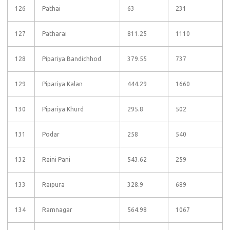
126
Pathai
63
231
127
Patharai
811.25
1110
128
Pipariya Bandichhod
379.55
737
129
Pipariya Kalan
444.29
1660
130
Pipariya Khurd
295.8
502
131
Podar
258
540
132
Raini Pani
543.62
259
133
Raipura
328.9
689
134
Ramnagar
564.98
1067