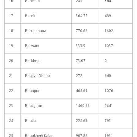
16
Barbhud
245
344
17
Bareli
364.75
489
18
Baruadhana
770.66
1602
19
Barwani
333.9
1037
20
Berkhedi
73.07
0
21
Bhajiya Dhana
272
640
22
Bhanpur
465.69
1076
23
Bhatgaon
1460.69
2641
24
Bhatti
224.63
793
25
Bhaukhedi Kalan
907.86
1931