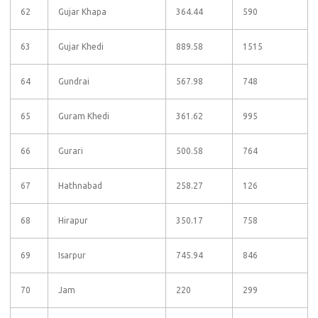
62
Gujar Khapa
364.44
590
63
Gujar Khedi
889.58
1515
64
Gundrai
567.98
748
65
Guram Khedi
361.62
995
66
Gurari
500.58
764
67
Hathnabad
258.27
126
68
Hirapur
350.17
758
69
Isarpur
745.94
846
70
Jam
220
299