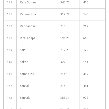
135
Rani Gohan
340.76
416
136
Ranmautha
312.78
340
137
Ratibandar
230
267
138
Rital Khapa
193.29
665
139
Saini
237.23
322
140
Sakot
427
154
141
Samna Pur
216.1
499
142
Sankai
215
441
143
Sankala
388.31
978