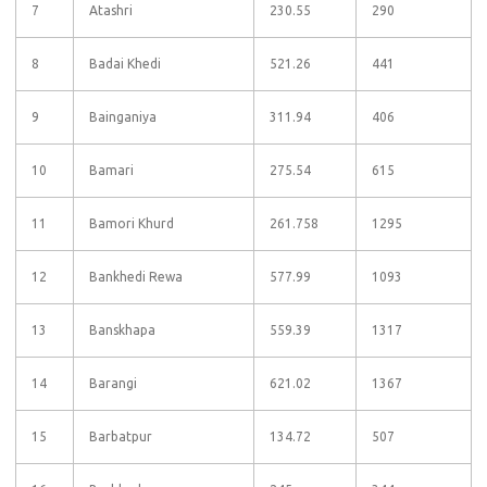
7
Atashri
230.55
290
8
Badai Khedi
521.26
441
9
Bainganiya
311.94
406
10
Bamari
275.54
615
11
Bamori Khurd
261.758
1295
12
Bankhedi Rewa
577.99
1093
13
Banskhapa
559.39
1317
14
Barangi
621.02
1367
15
Barbatpur
134.72
507