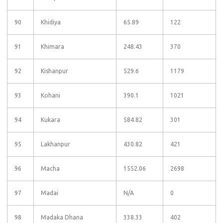
90
Khidiya
65.89
122
91
Khimara
248.43
370
92
Kishanpur
529.6
1179
93
Kohani
390.1
1021
94
Kukara
584.82
301
95
Lakhanpur
430.82
421
96
Macha
1552.06
2698
97
Madai
N/A
0
98
Madaka Dhana
338.33
402