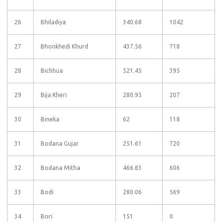
26
Bhiladiya
340.68
1042
27
Bhonkhedi Khurd
437.56
718
28
Bichhua
521.45
395
29
Bija Kheri
280.95
207
30
Bineka
62
118
31
Bodana Gujar
251.61
720
32
Bodana Mitha
466.83
606
33
Bodi
280.06
569
34
Bori
151
0