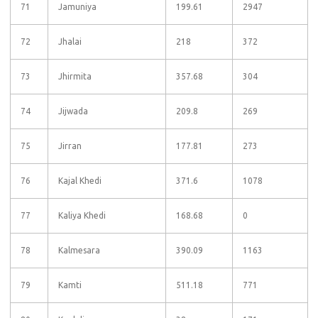
71
Jamuniya
199.61
2947
72
Jhalai
218
372
73
Jhirmita
357.68
304
74
Jijwada
209.8
269
75
Jirran
177.81
273
76
Kajal Khedi
371.6
1078
77
Kaliya Khedi
168.68
0
78
Kalmesara
390.09
1163
79
Kamti
511.18
771