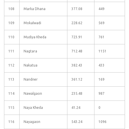
108
Marka Dhana
377.08
449
109
Mokalwadi
228.62
569
110
Mudiya Kheda
723.91
761
111
Nagtara
712.48
1151
112
Nakatua
382.43
433
113
Nandner
361.12
169
114
Nawalgaon
235.48
987
115
Naya Kheda
41.24
0
116
Nayagaon
543.24
1096