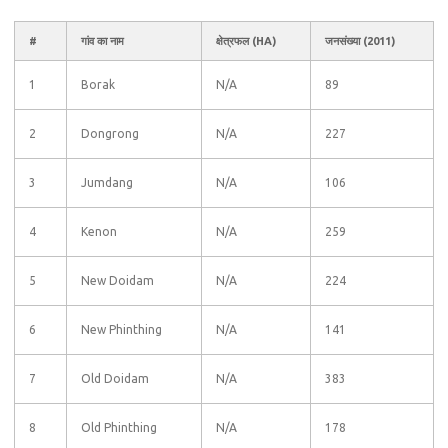
#
गांव का नाम
क्षेत्रफल (HA)
जनसंख्या (2011)
1
Borak
N/A
89
2
Dongrong
N/A
227
3
Jumdang
N/A
106
4
Kenon
N/A
259
5
New Doidam
N/A
224
6
New Phinthing
N/A
141
7
Old Doidam
N/A
383
8
Old Phinthing
N/A
178