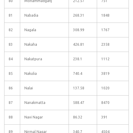
80
Mohammadganj
212.57
751
81
Nabadia
268.31
1848
82
Nagala
308.99
1767
83
Nakaha
426.81
2358
84
Nakatpura
238.1
1112
85
Nakulia
740.4
3819
86
Nalai
137.58
1020
87
Nanakmatta
588.47
8470
88
Navi Nagar
86.32
391
89
Nirmal Nagar
340.7
4504