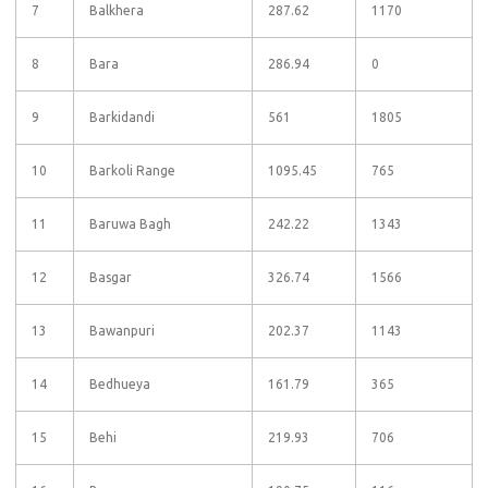
7
Balkhera
287.62
1170
8
Bara
286.94
0
9
Barkidandi
561
1805
10
Barkoli Range
1095.45
765
11
Baruwa Bagh
242.22
1343
12
Basgar
326.74
1566
13
Bawanpuri
202.37
1143
14
Bedhueya
161.79
365
15
Behi
219.93
706