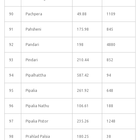
90
Pachpera
49.88
1109
91
Pahsheni
175.98
845
92
Pandari
198
4880
93
Pindari
210.44
852
94
Pipalhattha
587.42
94
95
Pipalia
261.92
648
96
Pipalia Nathu
106.61
188
97
Pipalia Pistor
235.26
1248
98
Prahlad Palsia
180.25
38