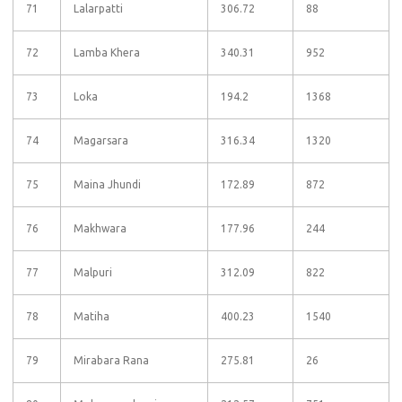
71
Lalarpatti
306.72
88
72
Lamba Khera
340.31
952
73
Loka
194.2
1368
74
Magarsara
316.34
1320
75
Maina Jhundi
172.89
872
76
Makhwara
177.96
244
77
Malpuri
312.09
822
78
Matiha
400.23
1540
79
Mirabara Rana
275.81
26