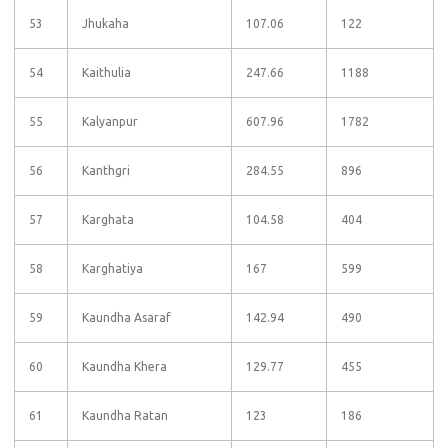
53
Jhukaha
107.06
122
54
Kaithulia
247.66
1188
55
Kalyanpur
607.96
1782
56
Kanthgri
284.55
896
57
Karghata
104.58
404
58
Karghatiya
167
599
59
Kaundha Asaraf
142.94
490
60
Kaundha Khera
129.77
455
61
Kaundha Ratan
123
186