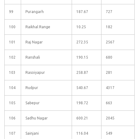
99
Purangarh
187.67
727
100
Raikhal Range
10.25
182
101
Raj Nagar
272.35
2567
102
Ranshali
190.15
680
103
Rasoiyapur
258.87
281
104
Rudpur
540.67
4317
105
Sabepur
198.72
663
106
Sadhu Nagar
600.21
2045
107
Sainjani
116.04
549