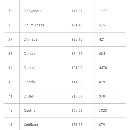
35
Dhayanpur
337.07
1377
36
Dhum Khera
121.18
535
37
Dinnagar
128.16
421
38
Dohari
154.62
684
39
Dohra
1010.2
4478
40
Donda
114.52
839
41
Dusari
216.67
930
42
Gautha
160.02
3828
43
Giddhaur
173.68
879