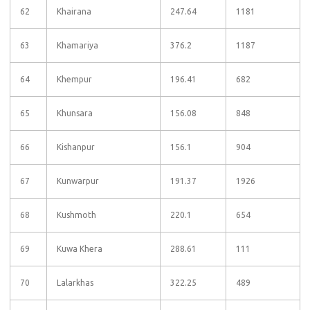
62
Khairana
247.64
1181
63
Khamariya
376.2
1187
64
Khempur
196.41
682
65
Khunsara
156.08
848
66
Kishanpur
156.1
904
67
Kunwarpur
191.37
1926
68
Kushmoth
220.1
654
69
Kuwa Khera
288.61
111
70
Lalarkhas
322.25
489