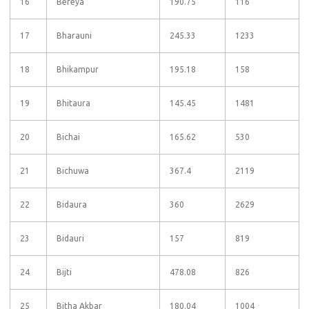
16
Bereya
190.75
116
17
Bharauni
245.33
1233
18
Bhikampur
195.18
158
19
Bhitaura
145.45
1481
20
Bichai
165.62
530
21
Bichuwa
367.4
2119
22
Bidaura
360
2629
23
Bidauri
157
819
24
Bijti
478.08
826
25
Bitha Akbar
180.04
1004