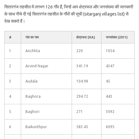
सितारगंज तहसील में लगभग 126 गाँव हैं, जिन्हें आप क्षेत्रफल और जनसंख्या की जानकारी
के साथ नीचे दी गई सितारगंज तहसील के गाँवों की सूची (sitarganj villages list) से
देख सकते हैं।
#
गांव का नाम
क्षेत्रफल (HA)
जनसंख्या (2011)
1
Anchhta
220
1054
2
Arvind Nagar
341.19
4347
3
Audala
104.98
45
4
Baghora
294.72
443
5
Baghori
271
3092
6
Baikunthpur
583.45
6095