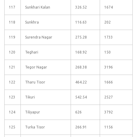
117
Sunkhari Kalan
326.52
1674
118
Sunkhra
116.63
202
119
Surendra Nagar
275.28
1733
120
Teghari
168.92
150
121
Tegor Nagar
268.38
3196
122
Tharu Tisor
464.22
1666
123
Tikuri
542.54
2527
124
Tiliyapur
626
3792
125
Turka Tisor
266.91
1156