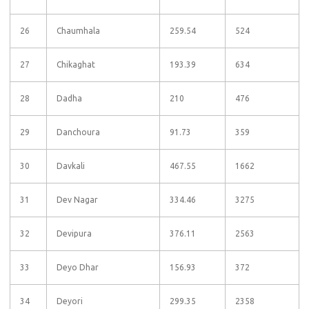
26
Chaumhala
259.54
524
27
Chikaghat
193.39
634
28
Dadha
210
476
29
Danchoura
91.73
359
30
Davkali
467.55
1662
31
Dev Nagar
334.46
3275
32
Devipura
376.11
2563
33
Deyo Dhar
156.93
372
34
Deyori
299.35
2358