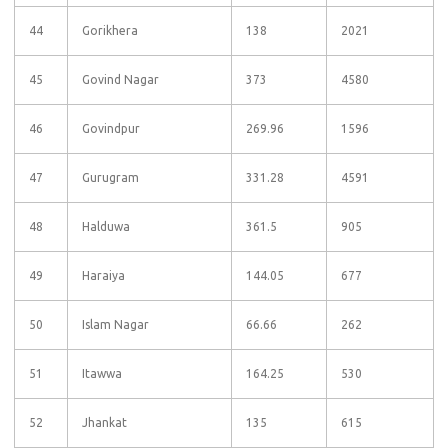
44
Gorikhera
138
2021
45
Govind Nagar
373
4580
46
Govindpur
269.96
1596
47
Gurugram
331.28
4591
48
Halduwa
361.5
905
49
Haraiya
144.05
677
50
Islam Nagar
66.66
262
51
Itawwa
164.25
530
52
Jhankat
135
615