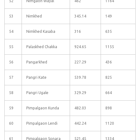
52
Nimgaon Wayal
462
1164
53
Nimkhed
345.14
149
54
Nimkhed Kasaba
316
635
55
Palaskhed Chakka
924.65
1155
56
Pangarkhed
227.29
436
57
Pangri Kate
539.78
825
58
Pangri Ugale
329.29
664
59
Pimpalgaon Kunda
482.03
898
60
Pimpalgaon Lendi
442.24
1120
61
Pimpalgaon Sonara
521.45
1334