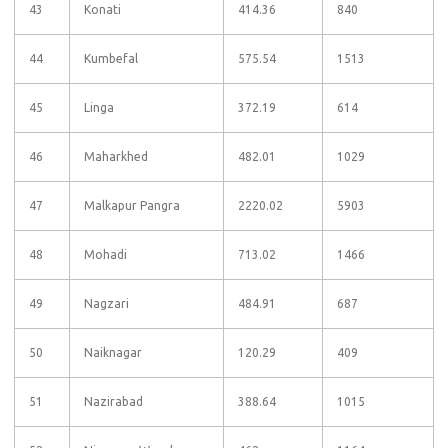
43
Konati
414.36
840
44
Kumbefal
575.54
1513
45
Linga
372.19
614
46
Maharkhed
482.01
1029
47
Malkapur Pangra
2220.02
5903
48
Mohadi
713.02
1466
49
Nagzari
484.91
687
50
Naiknagar
120.29
409
51
Nazirabad
388.64
1015