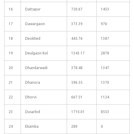
16
Dattapur
720.67
1453
17
Dawargaon
373.39
976
18
Deokhed
445.76
1387
19
Deulgaon Kol
1343.17
2878
20
Dhandarwadi
378.48
1347
21
Dhanora
596.55
1370
22
Dhorvi
667.51
1124
23
Dusarbid
1710.01
8553
24
Ekamba
280
0