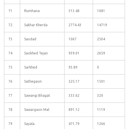
71
Rumhana
313.48
1081
72
Sakhar Kherda
2774.43
14719
73
Saodad
1067
2504
74
Saokhed Tejan
939.01
2659
75
Sarkhed
93.89
0
76
Sathegaon
525.17
1501
77
Sawangi Bhagat
333.62
320
78
Sawargaon Mal
891.12
1119
79
Sayala
471.79
1266