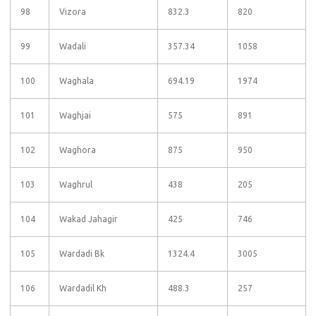
98
Vizora
832.3
820
99
Wadali
357.34
1058
100
Waghala
694.19
1974
101
Waghjai
575
891
102
Waghora
875
950
103
Waghrul
438
205
104
Wakad Jahagir
425
746
105
Wardadi Bk
1324.4
3005
106
Wardadil Kh
488.3
257