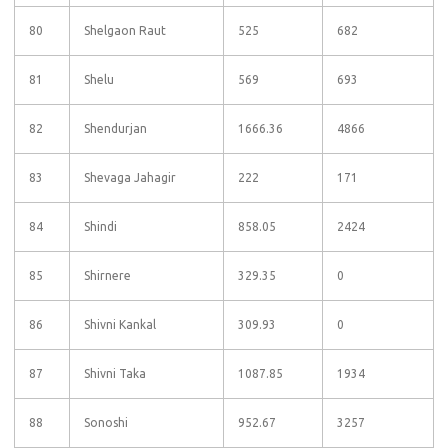
80
Shelgaon Raut
525
682
81
Shelu
569
693
82
Shendurjan
1666.36
4866
83
Shevaga Jahagir
222
171
84
Shindi
858.05
2424
85
Shirnere
329.35
0
86
Shivni Kankal
309.93
0
87
Shivni Taka
1087.85
1934
88
Sonoshi
952.67
3257