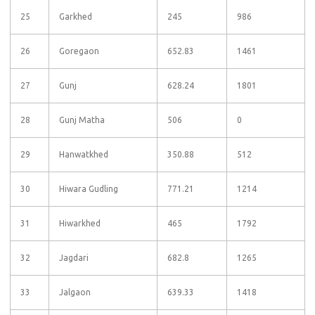
25
Garkhed
245
986
26
Goregaon
652.83
1461
27
Gunj
628.24
1801
28
Gunj Matha
506
0
29
Hanwatkhed
350.88
512
30
Hiwara Gudling
771.21
1214
31
Hiwarkhed
465
1792
32
Jagdari
682.8
1265
33
Jalgaon
639.33
1418