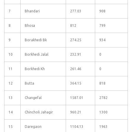
7
Bhandari
277.03
908
8
Bhosa
812
799
9
Borakhedi Bk
274.25
934
10
Borkhedi Jalal
232.91
0
11
Borkhedi Kh
261.46
0
12
Butta
364.15
818
13
Changefal
1587.01
2782
14
Chincholi Jahagir
960.21
1300
15
Daregaon
1104.13
1963