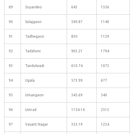
89
Soyandeo
643
1556
90
Sulajgaon
590.87
1140
91
Tadhegaon
830
1129
92
Tadshivni
903.21
1794
93
Tandulwadi
610.74
1073
94
Ugala
573.99
677
95
Umangaon
545.69
540
96
Umrad
1154.14
2513
97
Vasant Nagar
353.19
1234