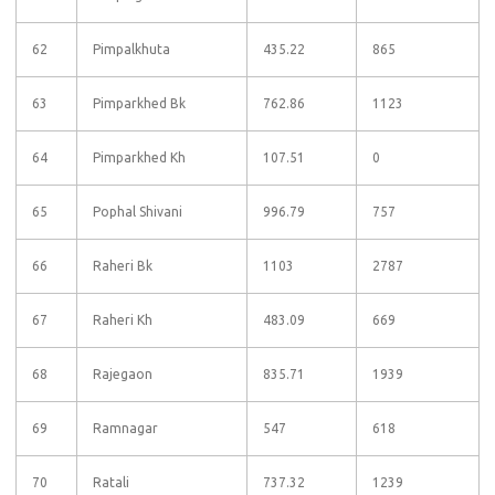
62
Pimpalkhuta
435.22
865
63
Pimparkhed Bk
762.86
1123
64
Pimparkhed Kh
107.51
0
65
Pophal Shivani
996.79
757
66
Raheri Bk
1103
2787
67
Raheri Kh
483.09
669
68
Rajegaon
835.71
1939
69
Ramnagar
547
618
70
Ratali
737.32
1239