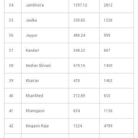
34
Jambhora
1397.12
2812
35
Jaulka
550.85
1326
36
Jaypur
498.24
999
37
Kandari
308.22
607
38
Keshav Shivani
679.16
1450
39
Khairav
470
1403
40
Khairkhed
372.89
655
41
Khamgaon
634
1156
42
Kingaon Raja
1524
4789