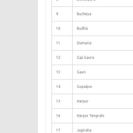
9
Bucheya
10
Budhsi
11
Dumaria
12
Gaji Gaura
13
Gauri
14
Gopalpur
15
Harpur
16
Harpur Tengrahi
17
Jagiraha