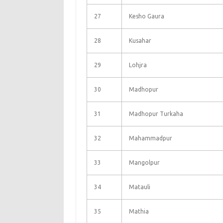
27
Kesho Gaura
28
Kusahar
29
Lohjra
30
Madhopur
31
Madhopur Turkaha
32
Mahammadpur
33
Mangolpur
34
Matauli
35
Mathia