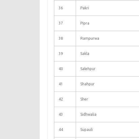
36
Pakri
37
Pipra
38
Rampurwa
39
Sakla
40
Salehpur
41
Shahpur
42
Sher
43
Sidhwalia
44
Supauli