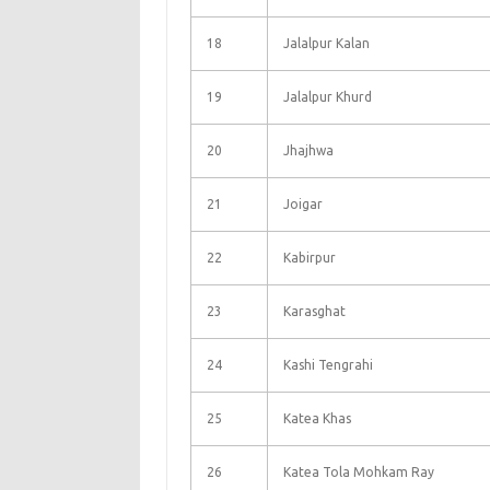
18
Jalalpur Kalan
19
Jalalpur Khurd
20
Jhajhwa
21
Joigar
22
Kabirpur
23
Karasghat
24
Kashi Tengrahi
25
Katea Khas
26
Katea Tola Mohkam Ray