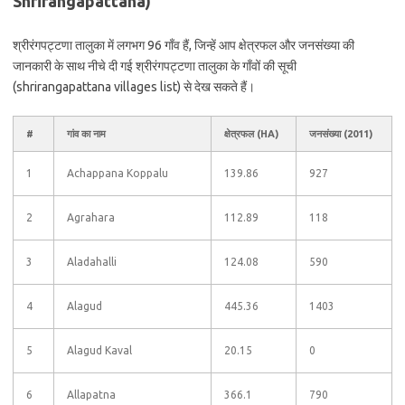
Shrirangapattana)
श्रीरंगपट्टणा तालुका में लगभग 96 गाँव हैं, जिन्हें आप क्षेत्रफल और जनसंख्या की
जानकारी के साथ नीचे दी गई श्रीरंगपट्टणा तालुका के गाँवों की सूची
(shrirangapattana villages list) से देख सकते हैं।
#
गांव का नाम
क्षेत्रफल (HA)
जनसंख्या (2011)
1
Achappana Koppalu
139.86
927
2
Agrahara
112.89
118
3
Aladahalli
124.08
590
4
Alagud
445.36
1403
5
Alagud Kaval
20.15
0
6
Allapatna
366.1
790