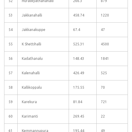
52
Huralikyathanahalli
266.3
879
53
Jakkanahalli
458.74
1220
54
Jakkanakuppe
67.4
47
55
K Shettihalli
525.31
4500
56
Kadathanalu
148.43
1841
57
Kalenahalli
426.49
525
58
Kallikoppalu
175.55
70
59
Karekura
81.84
721
60
Karimanti
269.45
22
61
Kemmannupura
195.44
49