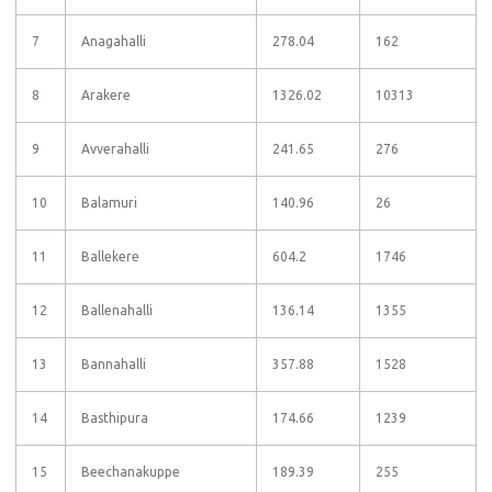
7
Anagahalli
278.04
162
8
Arakere
1326.02
10313
9
Avverahalli
241.65
276
10
Balamuri
140.96
26
11
Ballekere
604.2
1746
12
Ballenahalli
136.14
1355
13
Bannahalli
357.88
1528
14
Basthipura
174.66
1239
15
Beechanakuppe
189.39
255