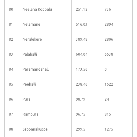
80
Neelana Koppalu
251.12
736
81
Nelamane
516.03
2894
82
Neralekere
389.48
2806
83
Palahalli
604.04
6638
84
Paramandahalli
173.56
0
85
Peehalli
238.46
1622
86
Pura
98.79
24
87
Rampura
96.75
815
88
Sabbanakuppe
299.5
1275