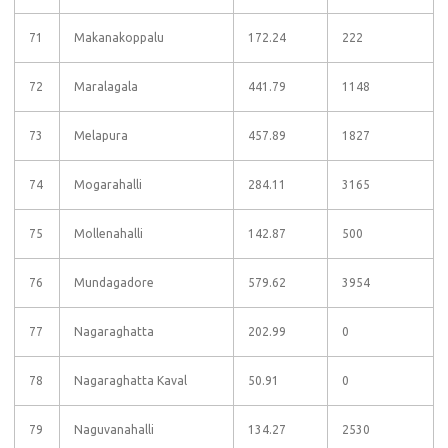
71
Makanakoppalu
172.24
222
72
Maralagala
441.79
1148
73
Melapura
457.89
1827
74
Mogarahalli
284.11
3165
75
Mollenahalli
142.87
500
76
Mundagadore
579.62
3954
77
Nagaraghatta
202.99
0
78
Nagaraghatta Kaval
50.91
0
79
Naguvanahalli
134.27
2530