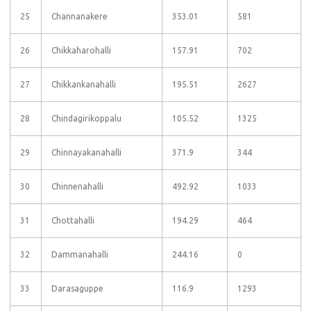
25
Channanakere
353.01
581
26
Chikkaharohalli
157.91
702
27
Chikkankanahalli
195.51
2627
28
Chindagirikoppalu
105.52
1325
29
Chinnayakanahalli
371.9
344
30
Chinnenahalli
492.92
1033
31
Chottahalli
194.29
464
32
Dammanahalli
244.16
0
33
Darasaguppe
116.9
1293