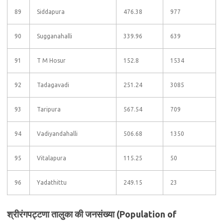
89
Siddapura
476.38
977
90
Sugganahalli
339.96
639
91
T M Hosur
152.8
1534
92
Tadagavadi
251.24
3085
93
Taripura
567.54
709
94
Vadiyandahalli
506.68
1350
95
Vitalapura
115.25
50
96
Yadathittu
249.15
23
श्रीरंगपट्टणा तालुका की जनसंख्या (Population of