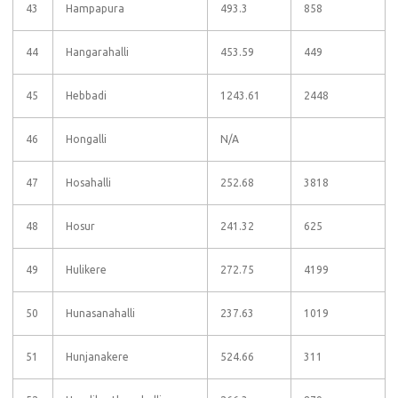
43
Hampapura
493.3
858
44
Hangarahalli
453.59
449
45
Hebbadi
1243.61
2448
46
Hongalli
N/A
47
Hosahalli
252.68
3818
48
Hosur
241.32
625
49
Hulikere
272.75
4199
50
Hunasanahalli
237.63
1019
51
Hunjanakere
524.66
311