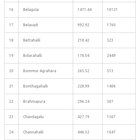
16
Belagola
1471.44
10121
17
Belavadi
992.92
1760
18
Bettahalli
218.42
523
19
Bidarahalli
178.04
2449
20
Bommur Agrahara
265.52
513
21
Bonthagahalli
228.99
1406
22
Brahmapura
296.24
507
23
Chandagalu
427.79
1567
24
Channahalli
446.32
1647