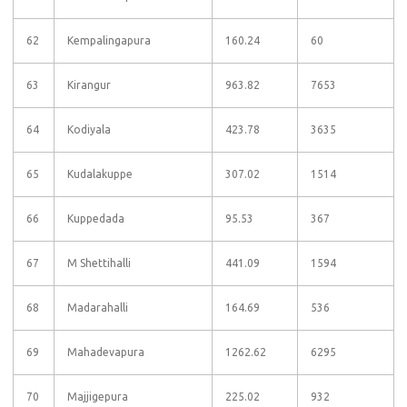
62
Kempalingapura
160.24
60
63
Kirangur
963.82
7653
64
Kodiyala
423.78
3635
65
Kudalakuppe
307.02
1514
66
Kuppedada
95.53
367
67
M Shettihalli
441.09
1594
68
Madarahalli
164.69
536
69
Mahadevapura
1262.62
6295
70
Majjigepura
225.02
932