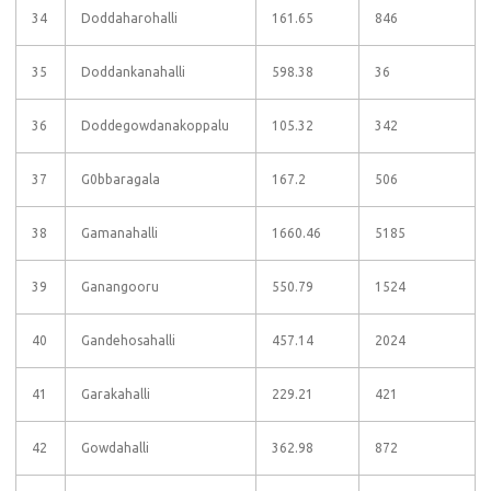
34
Doddaharohalli
161.65
846
35
Doddankanahalli
598.38
36
36
Doddegowdanakoppalu
105.32
342
37
G0bbaragala
167.2
506
38
Gamanahalli
1660.46
5185
39
Ganangooru
550.79
1524
40
Gandehosahalli
457.14
2024
41
Garakahalli
229.21
421
42
Gowdahalli
362.98
872