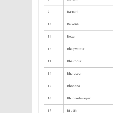
9
Barpani
10
Belkona
11
Belsar
12
Bhagwatpur
13
Bhairopur
14
Bharatpur
15
Bhondna
16
Bhubneshwarpur
17
Bijadih