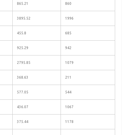
865.21
860
3895.52
1996
455.8
685
925.29
942
2795.85
1079
368.63
211
577.05
544
436.07
1067
375.44
1178