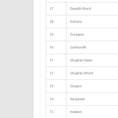
27
Dipadih Khurd
28
Dohana
29
Durgapur
30
Gamhardih
31
Ghughari Kalan
32
Ghughari Khurd
33
Girjapur
34
Hargawan
35
Indakon