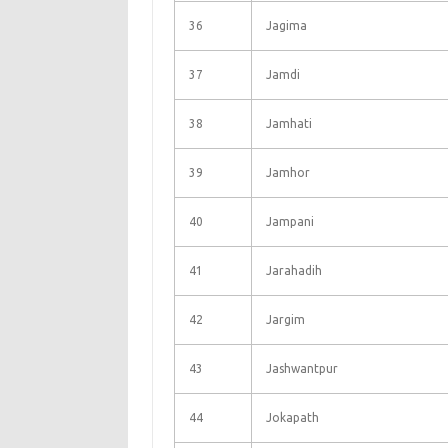
36
Jagima
37
Jamdi
38
Jamhati
39
Jamhor
40
Jampani
41
Jarahadih
42
Jargim
43
Jashwantpur
44
Jokapath