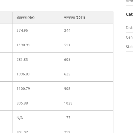
भारत
Cat
क्षेत्रफल (HA)
जनसंख्या (2011)
Dist
374.96
244
Gen
1390.93
513
Sta
283.85
605
1996.83
625
1100.79
908
895.88
1028
N/A
177
403.02
219