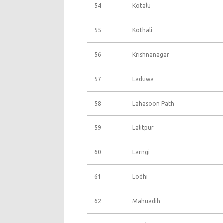
54
Kotalu
55
Kothali
56
Krishnanagar
57
Laduwa
58
Lahasoon Path
59
Lalitpur
60
Larngi
61
Lodhi
62
Mahuadih