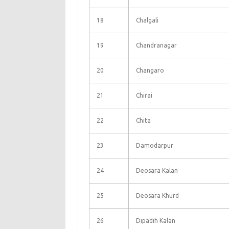
18
Chalgali
19
Chandranagar
20
Changaro
21
Chirai
22
Chita
23
Damodarpur
24
Deosara Kalan
25
Deosara Khurd
26
Dipadih Kalan