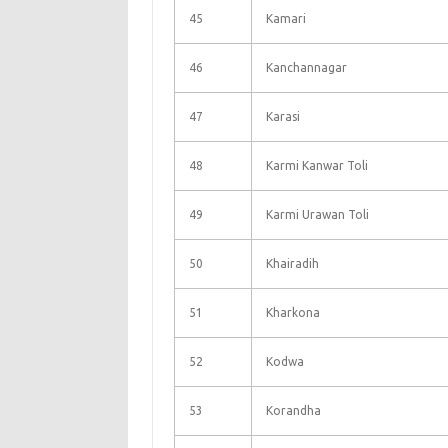
45
Kamari
46
Kanchannagar
47
Karasi
48
Karmi Kanwar Toli
49
Karmi Urawan Toli
50
Khairadih
51
Kharkona
52
Kodwa
53
Korandha