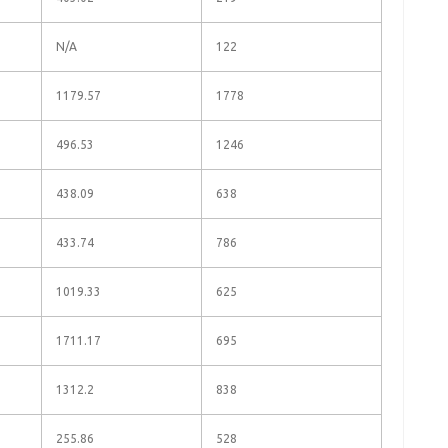
N/A
122
1179.57
1778
496.53
1246
438.09
638
433.74
786
1019.33
625
1711.17
695
1312.2
838
255.86
528