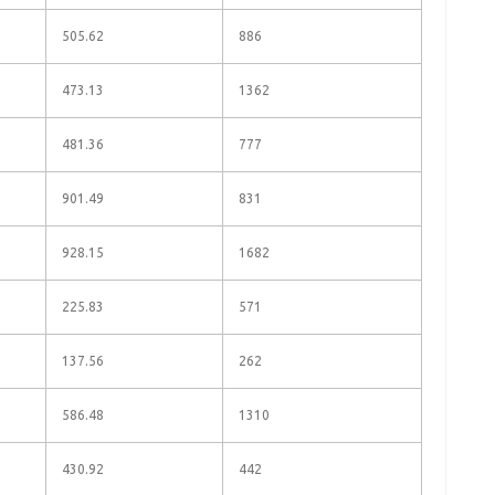
505.62
886
473.13
1362
481.36
777
901.49
831
928.15
1682
225.83
571
137.56
262
586.48
1310
430.92
442