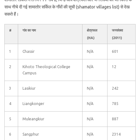
साथ नीचे दी गई शामातोर सर्किल के गाँवों की सूची (shamator villages list) से देख
सकते हैं।
#
गांव का नाम
क्षेत्रफल
जनसंख्या
(HA)
(2011)
1
Chassir
N/A
601
2
Kihoto Theological College
N/A
12
Campus
3
Lasikiur
N/A
242
4
Liangkonger
N/A
785
5
Muleangkiur
N/A
887
6
Sangphur
N/A
2314