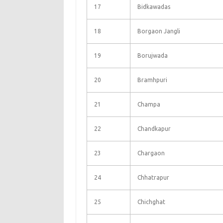
17
Bidkawadas
18
Borgaon Jangli
19
Borujwada
20
Bramhpuri
21
Champa
22
Chandkapur
23
Chargaon
24
Chhatrapur
25
Chichghat