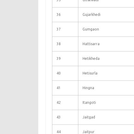
36
Gujarkhedi
37
Gumgaon
38
Hattisarra
39
Hetikheda
40
Hetisurla
41
Hingna
42
Itangoti
43
Jaitgad
44
Jaitpur