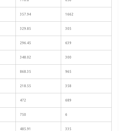
357.94
1662
329.85
305
296.45
639
348.02
300
868.35
965
218.55
358
472
689
750
6
485.91
335