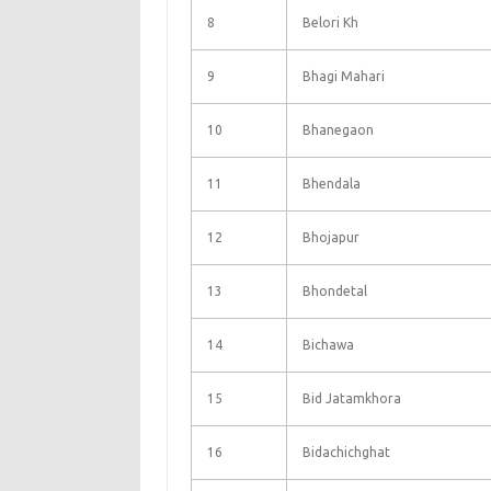
8
Belori Kh
9
Bhagi Mahari
10
Bhanegaon
11
Bhendala
12
Bhojapur
13
Bhondetal
14
Bichawa
15
Bid Jatamkhora
16
Bidachichghat