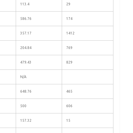
113.4
29
586.76
174
357.17
1412
204.84
769
479.43
829
N/A
648.76
465
500
606
157.32
15