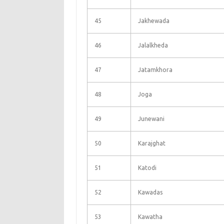
45
Jakhewada
46
Jalalkheda
47
Jatamkhora
48
Joga
49
Junewani
50
Karajghat
51
Katodi
52
Kawadas
53
Kawatha