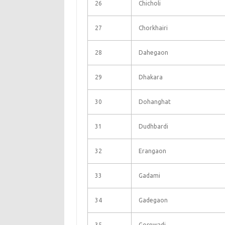
26
Chicholi
27
Chorkhairi
28
Dahegaon
29
Dhakara
30
Dohanghat
31
Dudhbardi
32
Erangaon
33
Gadami
34
Gadegaon
35
Gosewadi