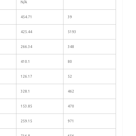
N/A
454.71
39
425.44
5193
266.34
348
410.1
80
126.17
52
328.1
462
153.85
470
259.15
971
716.8
656