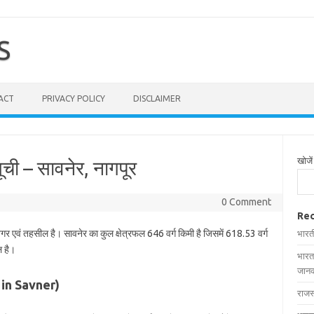
S
ACT
PRIVACY POLICY
DISCLAIMER
खोजें
ूची – सावनेर, नागपूर
0 Comment
Rec
नगर एवं तहसील है। सावनेर का कुल क्षेत्रफल 646 वर्ग किमी है जिसमें 618.53 वर्ग
भारत
ल है।
भारत
जानक
es in Savner)
राजस