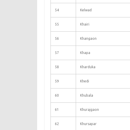
54
Kelwad
55
Khairi
56
Khangaon
57
Khapa
58
Kharduka
59
Khedi
60
Khubala
61
Khurajgaon
62
Khursapar