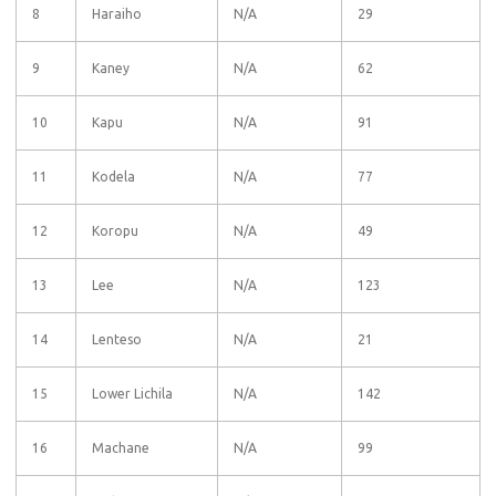
8
Haraiho
N/A
29
9
Kaney
N/A
62
10
Kapu
N/A
91
11
Kodela
N/A
77
12
Koropu
N/A
49
13
Lee
N/A
123
14
Lenteso
N/A
21
15
Lower Lichila
N/A
142
16
Machane
N/A
99