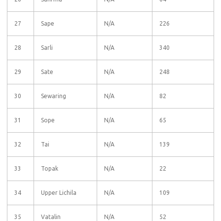
27
Sape
N/A
226
28
Sarli
N/A
340
29
Sate
N/A
248
30
Sewaring
N/A
82
31
Sope
N/A
65
32
Tai
N/A
139
33
Topak
N/A
22
34
Upper Lichila
N/A
109
35
Vatalin
N/A
52