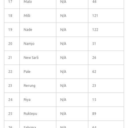
17
Malo
N/A
44
18
Milli
N/A
121
19
Nade
N/A
122
20
Namjo
N/A
51
21
New Sarli
N/A
26
22
Pale
N/A
62
23
Rerung
N/A
23
24
Riya
N/A
15
25
Ruktepu
N/A
89
26
Sahrma
N/A
64