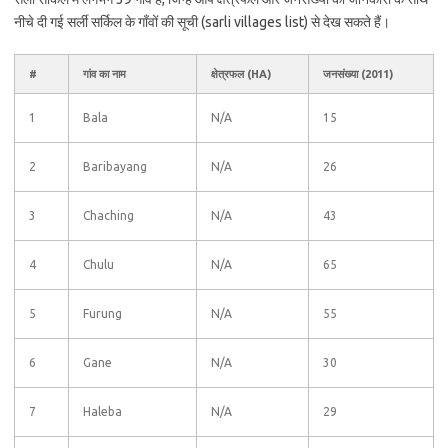
नीचे दी गई सर्ली सर्किल के गाँवों की सूची (sarli villages list) से देख सकते हैं।
#
गांव का नाम
क्षेत्रफल (HA)
जनसंख्या (2011)
1
Bala
N/A
15
2
Baribayang
N/A
26
3
Chaching
N/A
43
4
Chulu
N/A
65
5
Furung
N/A
55
6
Gane
N/A
30
7
Haleba
N/A
29