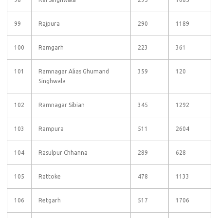
99
Rajpura
290
1189
100
Ramgarh
223
361
101
Ramnagar Alias Ghumand
359
120
Singhwala
102
Ramnagar Sibian
345
1292
103
Rampura
511
2604
104
Rasulpur Chhanna
289
628
105
Rattoke
478
1133
106
Retgarh
517
1706