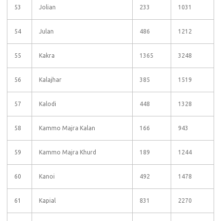
53
Jolian
233
1031
54
Julan
486
1212
55
Kakra
1365
3248
56
Kalajhar
385
1519
57
Kalodi
448
1328
58
Kammo Majra Kalan
166
943
59
Kammo Majra Khurd
189
1244
60
Kanoi
492
1478
61
Kapial
831
2270