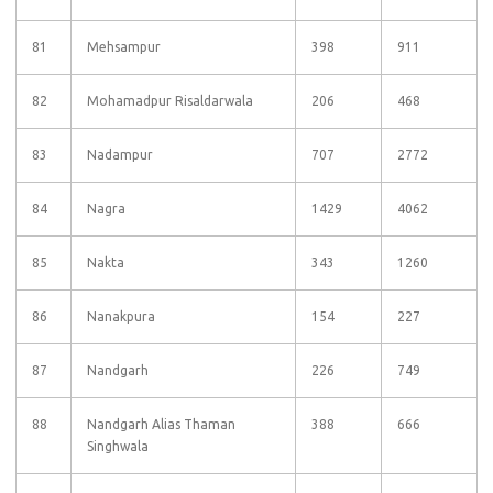
81
Mehsampur
398
911
82
Mohamadpur Risaldarwala
206
468
83
Nadampur
707
2772
84
Nagra
1429
4062
85
Nakta
343
1260
86
Nanakpura
154
227
87
Nandgarh
226
749
88
Nandgarh Alias Thaman
388
666
Singhwala