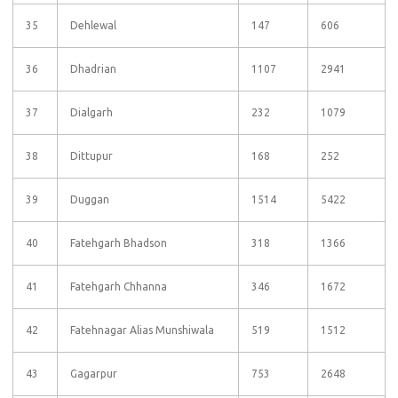
35
Dehlewal
147
606
36
Dhadrian
1107
2941
37
Dialgarh
232
1079
38
Dittupur
168
252
39
Duggan
1514
5422
40
Fatehgarh Bhadson
318
1366
41
Fatehgarh Chhanna
346
1672
42
Fatehnagar Alias Munshiwala
519
1512
43
Gagarpur
753
2648