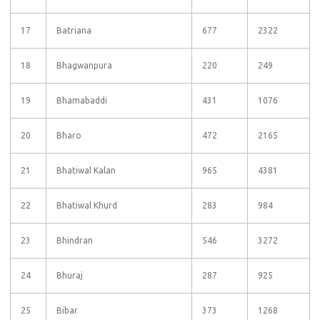
17
Batriana
677
2322
18
Bhagwanpura
220
249
19
Bhamabaddi
431
1076
20
Bharo
472
2165
21
Bhatiwal Kalan
965
4381
22
Bhatiwal Khurd
283
984
23
Bhindran
546
3272
24
Bhuraj
287
925
25
Bibar
373
1268