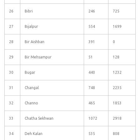
26
Bibri
246
725
27
Bijalpur
554
1699
28
Bir Aishban
391
0
29
Bir Mehsampur
51
128
30
Bugar
440
1232
31
Changal
748
2235
32
Channo
465
1853
33
Chatha Sekhwan
1072
2918
34
Deh Kalan
535
808