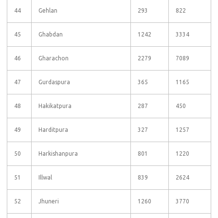
44
Gehlan
293
822
45
Ghabdan
1242
3334
46
Gharachon
2279
7089
47
Gurdaspura
365
1165
48
Hakikatpura
287
450
49
Harditpura
327
1257
50
Harkishanpura
801
1220
51
Illwal
839
2624
52
Jhuneri
1260
3770