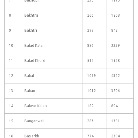
7
Bakhopir
235
1176
8
Bakhtra
266
1208
9
Bakhtri
299
842
10
Balad Kalan
886
3339
11
Balad Khurd
512
1928
12
Balial
1079
4322
13
Balian
1012
3506
14
Balwar Kalan
182
804
15
Banganwali
283
1391
16
Basiarkh
774
2394