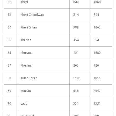
62
Kheri
840
3068
63
Kheri Chandwan
214
744
64
Kheri Gillan
388
1063
65
Khilrian
354
854
66
Khurana
421
1682
67
Khurani
263
726
68
Kular Khurd
1186
3811
69
Kunran
638
2057
70
Laddi
331
1351