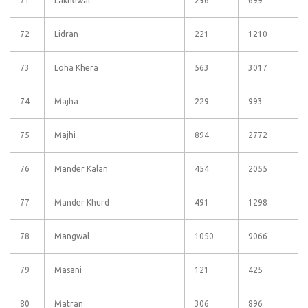
71
Lakhewal
296
699
72
Lidran
221
1210
73
Loha Khera
563
3017
74
Majha
229
993
75
Majhi
894
2772
76
Mander Kalan
454
2055
77
Mander Khurd
491
1298
78
Mangwal
1050
9066
79
Masani
121
425
80
Matran
306
896