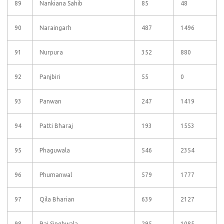
89
Nankiana Sahib
85
48
90
Naraingarh
487
1496
91
Nurpura
352
880
92
Panjbiri
55
0
93
Panwan
247
1419
94
Patti Bharaj
193
1553
95
Phaguwala
546
2354
96
Phumanwal
579
1777
97
Qila Bharian
639
2127
98
Rai Singhwala
295
1085