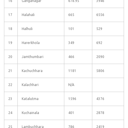
16
Ganganagar
678.95
3946
17
Halahali
665
6556
18
Halhuli
101
529
19
Harerkhola
349
692
20
Jamthumbari
466
2090
21
Kachuchhara
1181
5806
22
Kalachhari
N/A
23
Katalutma
1596
4376
24
Kuchainala
401
2878
25
Lambuchhara
786
2419