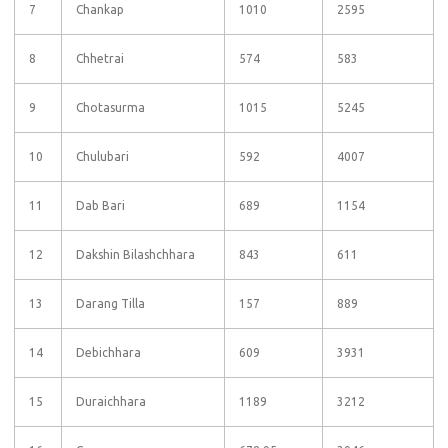
7
Chankap
1010
2595
8
Chhetrai
574
583
9
Chotasurma
1015
5245
10
Chulubari
592
4007
11
Dab Bari
689
1154
12
Dakshin Bilashchhara
843
611
13
Darang Tilla
157
889
14
Debichhara
609
3931
15
Duraichhara
1189
3212