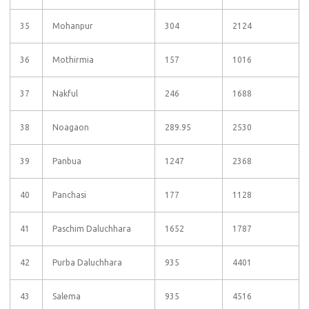
35
Mohanpur
304
2124
36
Mothirmia
157
1016
37
Nakful
246
1688
38
Noagaon
289.95
2530
39
Panbua
1247
2368
40
Panchasi
177
1128
41
Paschim Daluchhara
1652
1787
42
Purba Daluchhara
935
4401
43
Salema
935
4516