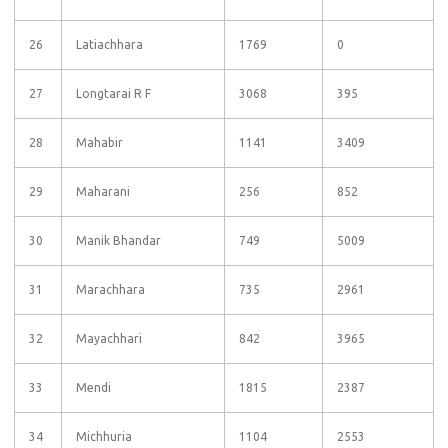
26
Latiachhara
1769
0
27
Longtarai R F
3068
395
28
Mahabir
1141
3409
29
Maharani
256
852
30
Manik Bhandar
749
5009
31
Marachhara
735
2961
32
Mayachhari
842
3965
33
Mendi
1815
2387
34
Michhuria
1104
2553