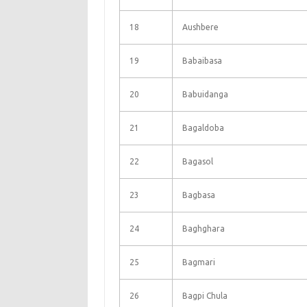
18
Aushbere
19
Babaibasa
20
Babuidanga
21
Bagaldoba
22
Bagasol
23
Bagbasa
24
Baghghara
25
Bagmari
26
Bagpi Chula