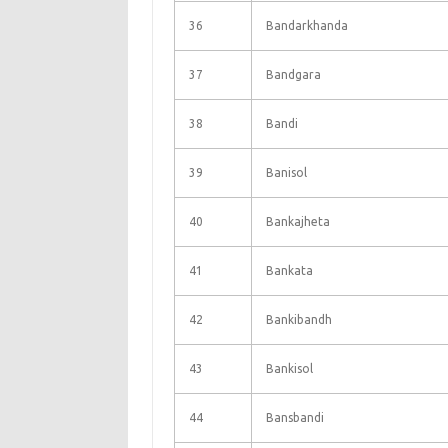
36
Bandarkhanda
37
Bandgara
38
Bandi
39
Banisol
40
Bankajheta
41
Bankata
42
Bankibandh
43
Bankisol
44
Bansbandi