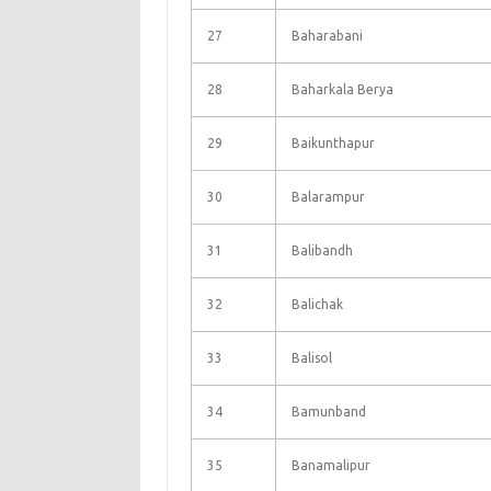
27
Baharabani
28
Baharkala Berya
29
Baikunthapur
30
Balarampur
31
Balibandh
32
Balichak
33
Balisol
34
Bamunband
35
Banamalipur