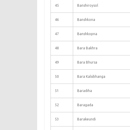
45
Banshiroysol
46
Banshkona
47
Banshkopna
48
Bara Bakhra
49
Bara Bhursa
50
Bara Kalsibhanga
51
Baradiha
52
Baragada
53
Barakeundi