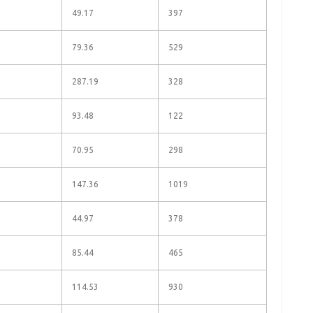
49.17
397
79.36
529
287.19
328
93.48
122
70.95
298
147.36
1019
44.97
378
85.44
465
114.53
930