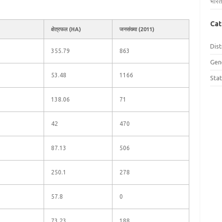
भारत
Cat
क्षेत्रफल (HA)
जनसंख्या (2011)
Dist
355.79
863
Gen
53.48
1166
Sta
138.06
71
42
470
87.13
506
250.1
278
57.8
0
73.23
188