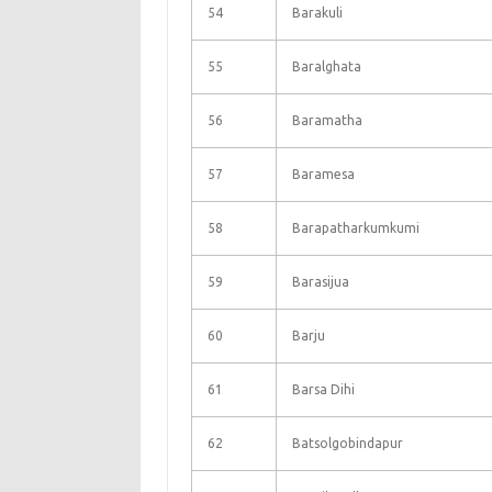
54
Barakuli
55
Baralghata
56
Baramatha
57
Baramesa
58
Barapatharkumkumi
59
Barasijua
60
Barju
61
Barsa Dihi
62
Batsolgobindapur