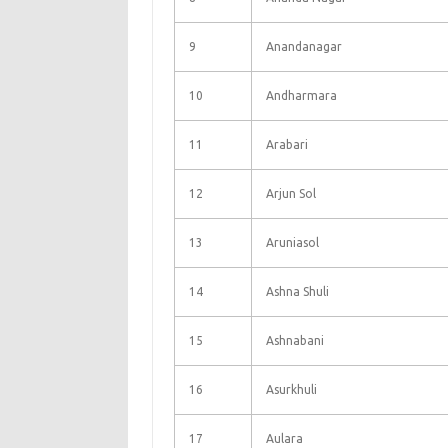
9
Anandanagar
10
Andharmara
11
Arabari
12
Arjun Sol
13
Aruniasol
14
Ashna Shuli
15
Ashnabani
16
Asurkhuli
17
Aulara