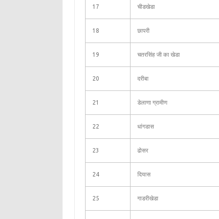
17
चीडखेडा
18
छापरी
19
चतरसिंह जी का खेडा
20
दरीबा
21
डेलाणा ग्रामीण
22
धांगडास
23
ढोसर
24
दियास
25
गाडरीखेडा