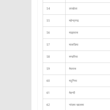
54
लाखोला
55
महेन्द्रगढ
56
माझावास
57
माकडिया
58
मण्डपिया
59
मेघरास
60
मटूनिया
61
मेहन्दी
62
नांदशा खालशा