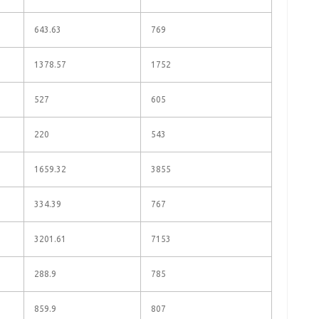
643.63
769
1378.57
1752
527
605
220
543
1659.32
3855
334.39
767
3201.61
7153
288.9
785
859.9
807