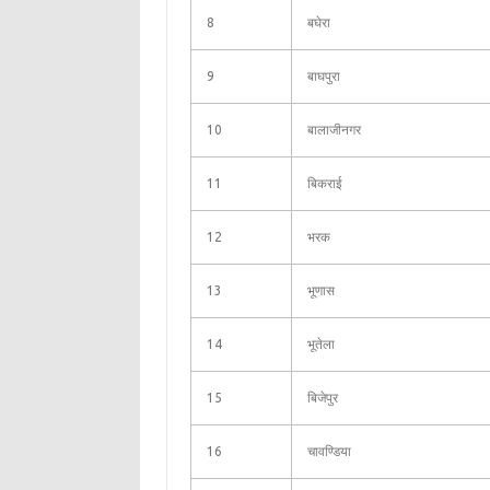
8
बघेरा
9
बाघपुरा
10
बालाजीनगर
11
बिकराई
12
भरक
13
भूणास
14
भूतेला
15
बिजेपुर
16
चावण्डिया