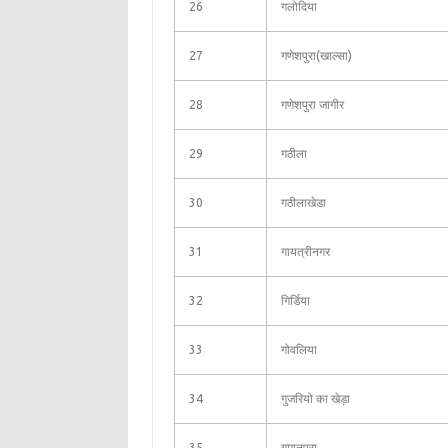
26
गलोदिया
27
गणेशपुरा(खाल्सा)
28
गणेशपुरा जागीर
29
गठीला
30
गठीलाखेडा
31
गायत्रीनगर
32
गिर्डिया
33
गोवलिया
34
गुजरियो का खेड़ा
35
गुमानपुरा