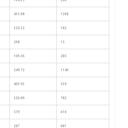
435.98
1268
320.32
182
208
15
109.45
285
549.72
1140
403.93
539
320.89
782
579
610
287
681