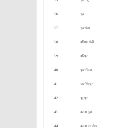
36
गुढ़ा
37
गुढाखेडा
38
हड़िया खेड़ी
39
हरिपुरा
40
झबरकिया
41
जयसिंहपुरा
42
झूमपुरा
43
काला ढूंढा
44
काला का खेडा