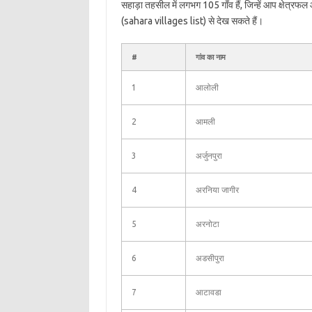
सहाड़ा तहसील में लगभग 105 गाँव हैं, जिन्हें आप क्षेत्रफ
(sahara villages list) से देख सकते हैं।
#
गांव का नाम
1
आलोली
2
आमली
3
अर्जुनपुरा
4
अरनिया जागीर
5
अरनोटा
6
अडसीपुरा
7
आटावडा