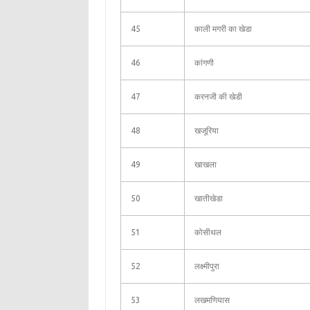
45
काली मगरी का खेडा
46
कांगणी
47
करनजी की खेडी
48
खजूरिया
49
खाखला
50
खातीखेडा
51
कोसीथल
52
लक्ष्मीपुरा
53
लखमणियास