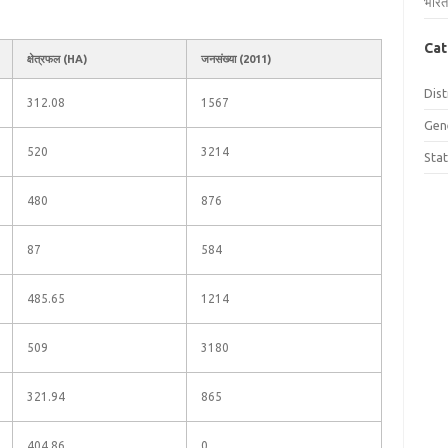
भारत
Cat
क्षेत्रफल (HA)
जनसंख्या (2011)
Dist
312.08
1567
Gen
520
3214
Sta
480
876
87
584
485.65
1214
509
3180
321.94
865
404.86
0