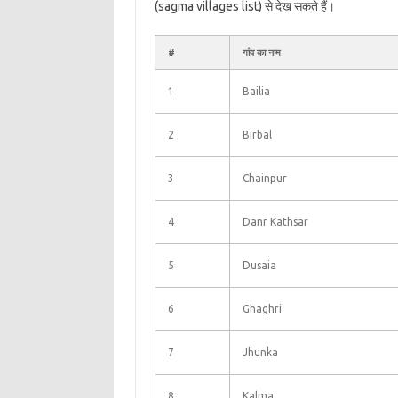
(sagma villages list) से देख सकते हैं।
#
गांव का नाम
1
Bailia
2
Birbal
3
Chainpur
4
Danr Kathsar
5
Dusaia
6
Ghaghri
7
Jhunka
8
Kalma