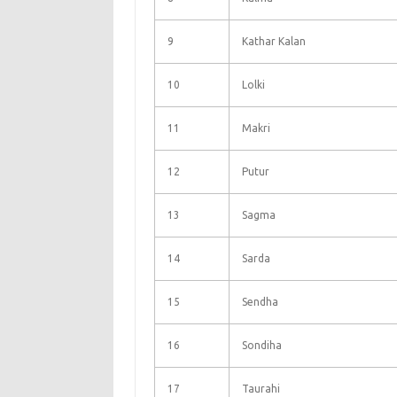
9
Kathar Kalan
10
Lolki
11
Makri
12
Putur
13
Sagma
14
Sarda
15
Sendha
16
Sondiha
17
Taurahi