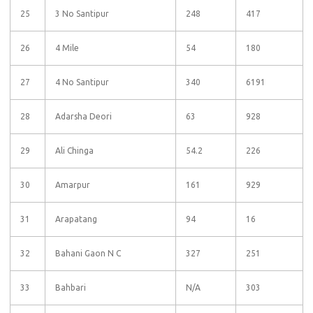
25
3 No Santipur
248
417
26
4 Mile
54
180
27
4 No Santipur
340
6191
28
Adarsha Deori
63
928
29
Ali Chinga
54.2
226
30
Amarpur
161
929
31
Arapatang
94
16
32
Bahani Gaon N C
327
251
33
Bahbari
N/A
303