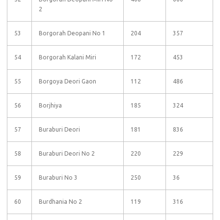
2
53
Borgorah Deopani No 1
204
357
54
Borgorah Kalani Miri
172
453
55
Borgoya Deori Gaon
112
486
56
Borjhiya
185
324
57
Buraburi Deori
181
836
58
Buraburi Deori No 2
220
229
59
Buraburi No 3
250
36
60
Burdhania No 2
119
316