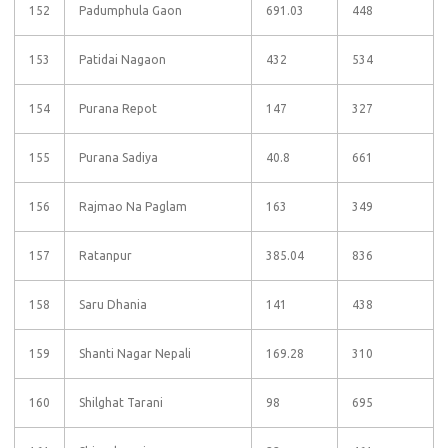
152
Padumphula Gaon
691.03
448
153
Patidai Nagaon
432
534
154
Purana Repot
147
327
155
Purana Sadiya
40.8
661
156
Rajmao Na Paglam
163
349
157
Ratanpur
385.04
836
158
Saru Dhania
141
438
159
Shanti Nagar Nepali
169.28
310
160
Shilghat Tarani
98
695