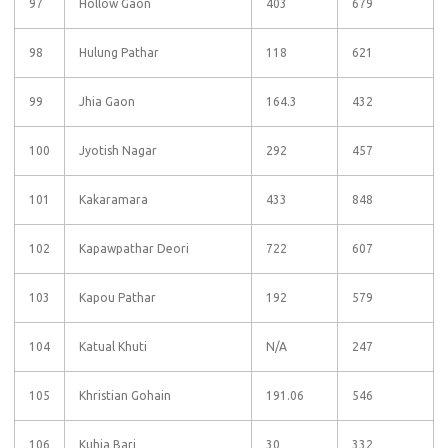
97
Hollow Gaon
403
679
98
Hulung Pathar
118
621
99
Jhia Gaon
164.3
432
100
Jyotish Nagar
292
457
101
Kakaramara
433
848
102
Kapawpathar Deori
722
607
103
Kapou Pathar
192
579
104
Katual Khuti
N/A
247
105
Khristian Gohain
191.06
546
106
Kuhia Bari
30
332