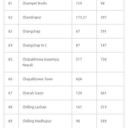
61
Champet Bodo
130
98
62
Chandrapur
173.27
597
63
Changchap
67
391
64
Changchap N C
87
187
65
Chapakhowa Assamiya
317
756
Nepali
66
Chapakhowa Town
N/A
67
Charah Gaon
120
661
68
Chilling Lachan
161
519
69
Chilling Madhupur
96
389