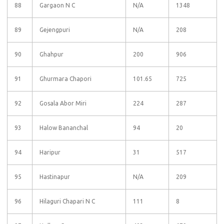
88
Gargaon N C
N/A
1348
89
Gejengpuri
N/A
208
90
Ghahpur
200
906
91
Ghurmara Chapori
101.65
725
92
Gosala Abor Miri
224
287
93
Halow Bananchal
94
20
94
Haripur
31
517
95
Hastinapur
N/A
209
96
Hilaguri Chapari N C
111
8