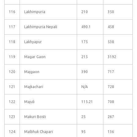
116
Lakhimpuria
210
350
117
Lakhimpuria Nepali
490.1
458
118
Lakhyapur
175
538
119
Magar Gaon
215
3192
120
Majgaon
390
717
121
Majkachari
N/A
728
122
Majuli
115.21
708
123
Makuri Bosti
25
267
124
Malbhuk Chapari
95
136