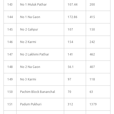
143
No 1 Muluk Pathar
107.44
200
144
No 1 Na Gaon
172.86
415
145
No 2 Gahpur
107
150
146
No 2 Karmi
154
242
147
No 2 Lakhimi Pathar
141
462
148
No 2 Na Gaon
56.1
407
149
No 3 Karmi
97
118
150
Pachim Block Bananchal
70
63
151
Padum Pukhuri
312
1379