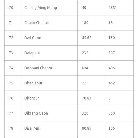
70
Chilling Ming Mang
40
2851
71
Churki Chapari
180
38
72
Dail Gaon
45.65
130
73
Dalapani
232
507
74
Deopani Chapori
N/A
406
75
Dhaniapur
72
452
76
Dhorpur
70.83
0
77
Dikrang Gaon
320
950
78
Disai Miri
80.89
106