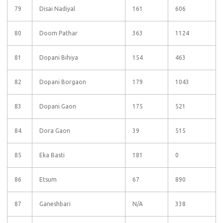
79
Disai Nadiyal
161
606
80
Doom Pathar
363
1124
81
Dopani Bihiya
154
463
82
Dopani Borgaon
179
1043
83
Dopani Gaon
175
521
84
Dora Gaon
39
515
85
Eka Basti
181
0
86
Etsum
67
890
87
Ganeshbari
N/A
338