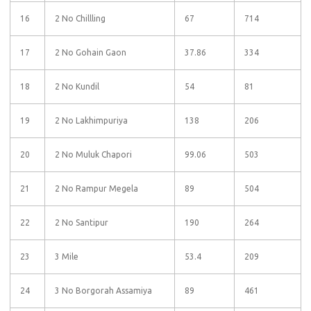
16
2 No Chillling
67
714
17
2 No Gohain Gaon
37.86
334
18
2 No Kundil
54
81
19
2 No Lakhimpuriya
138
206
20
2 No Muluk Chapori
99.06
503
21
2 No Rampur Megela
89
504
22
2 No Santipur
190
264
23
3 Mile
53.4
209
24
3 No Borgorah Assamiya
89
461