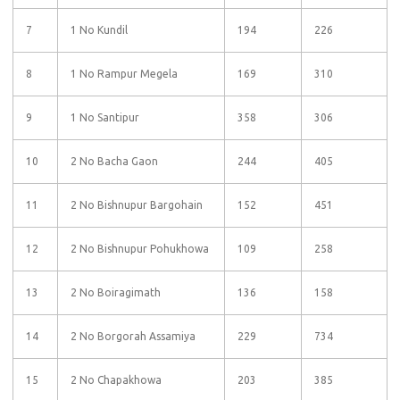
7
1 No Kundil
194
226
8
1 No Rampur Megela
169
310
9
1 No Santipur
358
306
10
2 No Bacha Gaon
244
405
11
2 No Bishnupur Bargohain
152
451
12
2 No Bishnupur Pohukhowa
109
258
13
2 No Boiragimath
136
158
14
2 No Borgorah Assamiya
229
734
15
2 No Chapakhowa
203
385