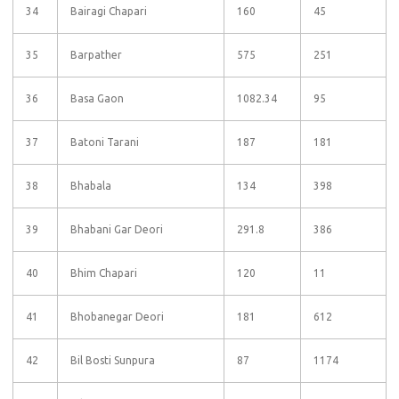
34
Bairagi Chapari
160
45
35
Barpather
575
251
36
Basa Gaon
1082.34
95
37
Batoni Tarani
187
181
38
Bhabala
134
398
39
Bhabani Gar Deori
291.8
386
40
Bhim Chapari
120
11
41
Bhobanegar Deori
181
612
42
Bil Bosti Sunpura
87
1174