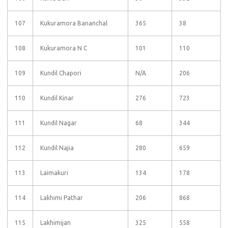
107
Kukuramora Bananchal
365
38
108
Kukuramora N C
101
110
109
Kundil Chapori
N/A
206
110
Kundil Kinar
276
723
111
Kundil Nagar
68
344
112
Kundil Najia
280
659
113
Laimakuri
134
178
114
Lakhimi Pathar
206
868
115
Lakhimijan
325
558