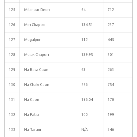
125
Milanpur Deori
64
712
126
Miri Chapori
134.51
237
127
Mugalpur
112
445
128
Muluk Chapori
139.95
301
129
Na Basa Gaon
63
263
130
Na Chaki Gaon
256
754
131
Na Gaon
196.04
170
132
Na Patia
100
199
133
Na Tarani
N/A
346