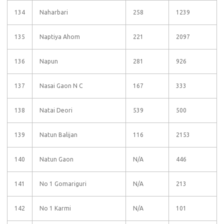
134
Naharbari
258
1239
135
Naptiya Ahom
221
2097
136
Napun
281
926
137
Nasai Gaon N C
167
333
138
Natai Deori
539
500
139
Natun Balijan
116
2153
140
Natun Gaon
N/A
446
141
No 1 Gomariguri
N/A
213
142
No 1 Karmi
N/A
101