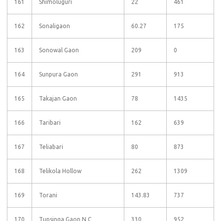
161
Shimoluguri
22
461
162
Sonaligaon
60.27
175
163
Sonowal Gaon
209
0
164
Sunpura Gaon
291
913
165
Takajan Gaon
78
1435
166
Taribari
162
639
167
Teliabari
80
873
168
Telikola Hollow
262
1309
169
Torani
143.83
737
170
Tupsinga Gaon N C
330
952