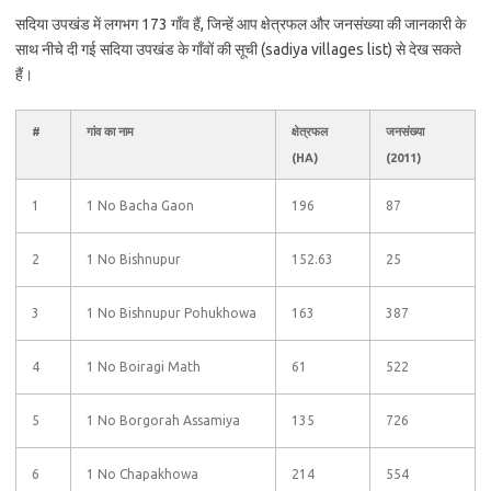
सदिया उपखंड में लगभग 173 गाँव हैं, जिन्हें आप क्षेत्रफल और जनसंख्या की जानकारी के
साथ नीचे दी गई सदिया उपखंड के गाँवों की सूची (sadiya villages list) से देख सकते
हैं।
#
गांव का नाम
क्षेत्रफल
जनसंख्या
(HA)
(2011)
1
1 No Bacha Gaon
196
87
2
1 No Bishnupur
152.63
25
3
1 No Bishnupur Pohukhowa
163
387
4
1 No Boiragi Math
61
522
5
1 No Borgorah Assamiya
135
726
6
1 No Chapakhowa
214
554