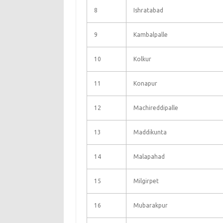
8
Ishratabad
9
Kambalpalle
10
Kolkur
11
Konapur
12
Machireddipalle
13
Maddikunta
14
Malapahad
15
Milgirpet
16
Mubarakpur