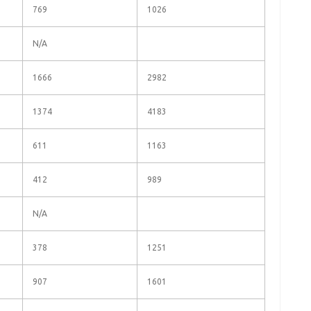
769
1026
N/A
1666
2982
1374
4183
611
1163
412
989
N/A
378
1251
907
1601