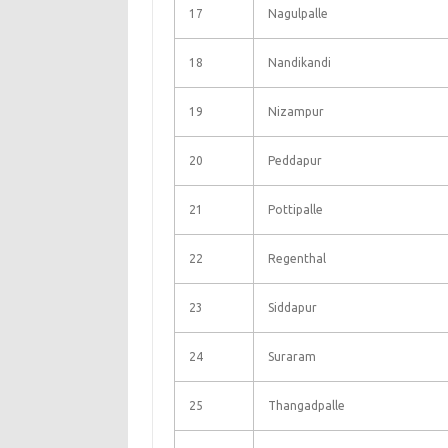
17
Nagulpalle
18
Nandikandi
19
Nizampur
20
Peddapur
21
Pottipalle
22
Regenthal
23
Siddapur
24
Suraram
25
Thangadpalle