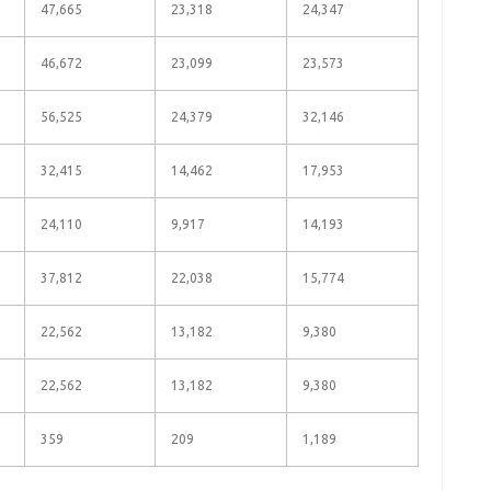
47,665
23,318
24,347
46,672
23,099
23,573
56,525
24,379
32,146
32,415
14,462
17,953
24,110
9,917
14,193
37,812
22,038
15,774
22,562
13,182
9,380
22,562
13,182
9,380
359
209
1,189