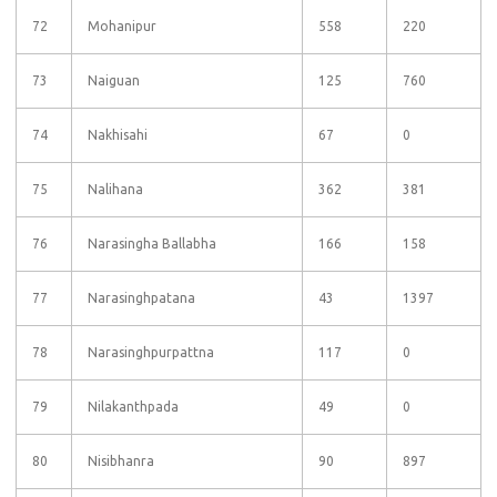
72
Mohanipur
558
220
73
Naiguan
125
760
74
Nakhisahi
67
0
75
Nalihana
362
381
76
Narasingha Ballabha
166
158
77
Narasinghpatana
43
1397
78
Narasinghpurpattna
117
0
79
Nilakanthpada
49
0
80
Nisibhanra
90
897