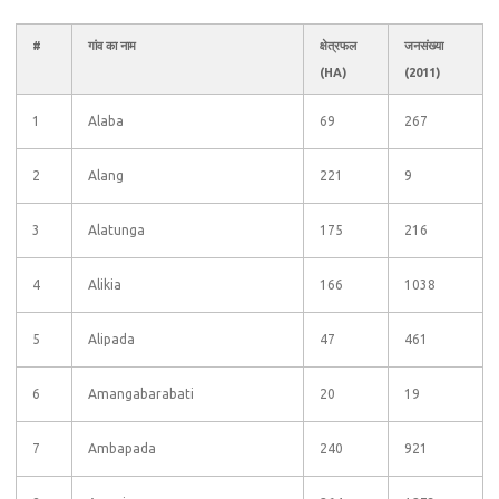
#
गांव का नाम
क्षेत्रफल
जनसंख्या
(HA)
(2011)
1
Alaba
69
267
2
Alang
221
9
3
Alatunga
175
216
4
Alikia
166
1038
5
Alipada
47
461
6
Amangabarabati
20
19
7
Ambapada
240
921