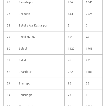
26
Basudeipur
266
1446
27
Batagan
434
2025
28
Batulia Alis Kesharpur
5
0
29
Batulibhuan
191
49
30
Beldal
1122
1763
31
Betal
45
291
32
Bhartipur
222
1188
33
Bhimapur
86
36
34
Bhurungia
27
0