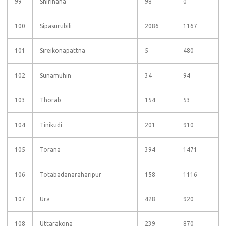
99
Shirihana
98
0
100
Sipasurubili
2086
1167
101
Sireikonapattna
5
480
102
Sunamuhin
34
94
103
Thorab
154
53
104
Tinikudi
201
910
105
Torana
394
1471
106
Totabadanaraharipur
158
1116
107
Ura
428
920
108
Uttarakona
239
870