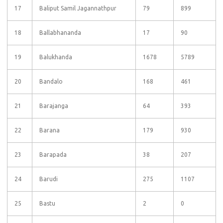
17
Baliput Samil Jagannathpur
79
899
18
Ballabhananda
17
90
19
Balukhanda
1678
5789
20
Bandalo
168
461
21
Barajanga
64
393
22
Barana
179
930
23
Barapada
38
207
24
Barudi
275
1107
25
Bastu
2
0