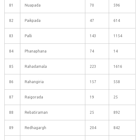
81
Nuapada
70
596
82
Paikpada
47
614
83
Palli
143
1154
84
Phanaphana
74
14
85
Rahadamala
223
1616
86
Rahangiria
157
558
87
Raigorada
19
25
88
Rebatiraman
25
892
89
Redhagargh
204
842