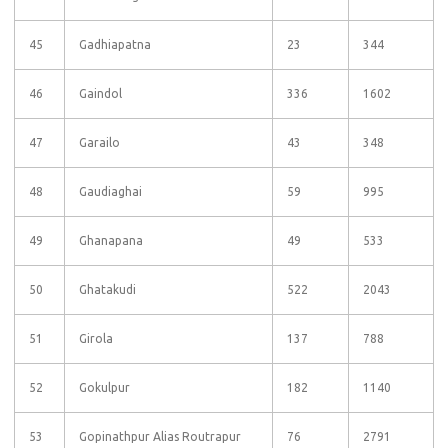
45
Gadhiapatna
23
344
46
Gaindol
336
1602
47
Garailo
43
348
48
Gaudiaghai
59
995
49
Ghanapana
49
533
50
Ghatakudi
522
2043
51
Girola
137
788
52
Gokulpur
182
1140
53
Gopinathpur Alias Routrapur
76
2791