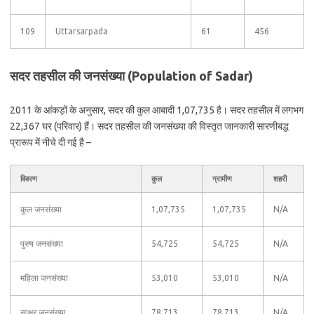
109
Uttarsarpada
61
456
सदर तहसील की जनसंख्या (Population of Sadar)
2011 के आंकड़ों के अनुसार, सदर की कुल आबादी 1,07,735 है। सदर तहसील में लगभग
22,367 घर (परिवार) हैं। सदर तहसील की जनसंख्या की विस्तृत जानकारी सारणीबद्ध
प्रारूप में नीचे दी गई है –
विवरण
कुल
ग्रामीण
शहरी
कुल जनसंख्या
1,07,735
1,07,735
N/A
पुरुष जनसंख्या
54,725
54,725
N/A
महिला जनसंख्या
53,010
53,010
N/A
साक्षर जनसंख्या
78,713
78,713
N/A