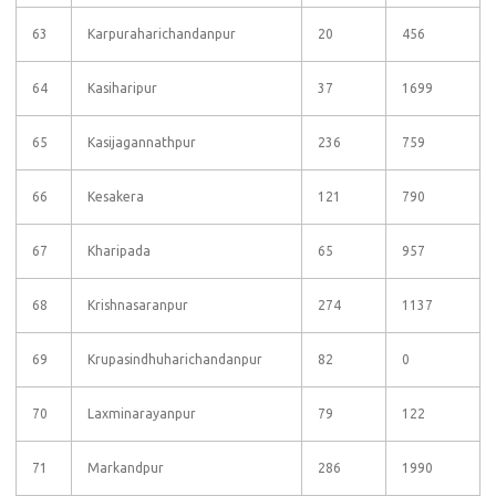
63
Karpuraharichandanpur
20
456
64
Kasiharipur
37
1699
65
Kasijagannathpur
236
759
66
Kesakera
121
790
67
Kharipada
65
957
68
Krishnasaranpur
274
1137
69
Krupasindhuharichandanpur
82
0
70
Laxminarayanpur
79
122
71
Markandpur
286
1990