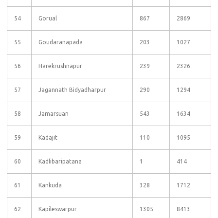
54
Gorual
867
2869
55
Goudaranapada
203
1027
56
Harekrushnapur
239
2326
57
Jagannath Bidyadharpur
290
1294
58
Jamarsuan
543
1634
59
Kadajit
110
1095
60
Kadlibaripatana
1
414
61
Kankuda
328
1712
62
Kapileswarpur
1305
8413