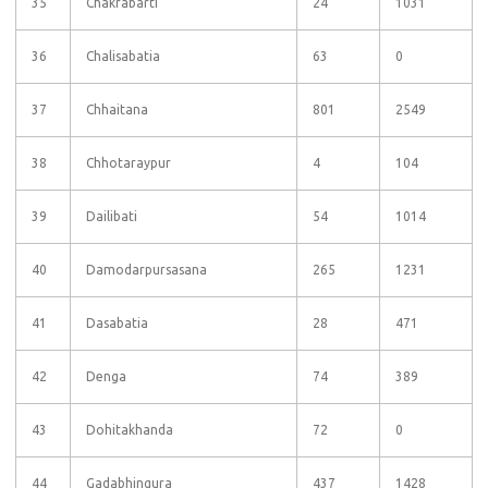
35
Chakrabarti
24
1031
36
Chalisabatia
63
0
37
Chhaitana
801
2549
38
Chhotaraypur
4
104
39
Dailibati
54
1014
40
Damodarpursasana
265
1231
41
Dasabatia
28
471
42
Denga
74
389
43
Dohitakhanda
72
0
44
Gadabhingura
437
1428