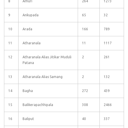
8
Amuri
264
1273
9
Ankupada
65
32
10
Arada
166
789
11
Atharanala
11
1117
12
Atharanala Alias Jitikar Muduli
2
261
Patana
13
Atharanala Alias Samang
2
132
14
Bagha
272
439
15
Balikerapachhipala
308
2466
16
Baliput
40
337