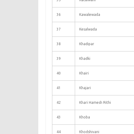
36
Kawalewada
37
Kesalwada
38
Khadipar
39
Khadki
40
Khairi
41
Khajari
42
Khari Hamesh Rithi
43
Khoba
44
Khodshivani