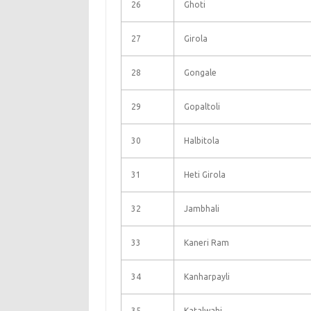
26
Ghoti
27
Girola
28
Gongale
29
Gopaltoli
30
Halbitola
31
Heti Girola
32
Jambhali
33
Kaneri Ram
34
Kanharpayli
35
Katalwahi