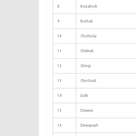
8
Bopabodi
9
Bothali
10
Chichtola
11
Chikhali
12
Chingi
13
Chirchadi
14
Dalli
15
Dawwa
16
Dewapayli