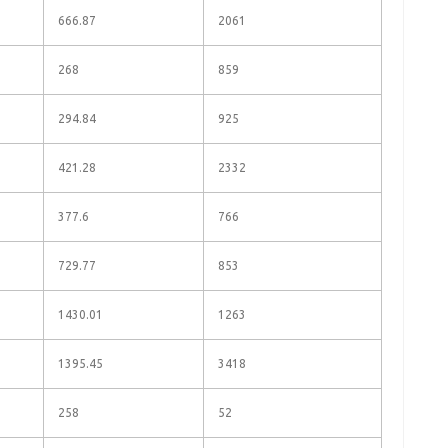
666.87
2061
268
859
294.84
925
421.28
2332
377.6
766
729.77
853
1430.01
1263
1395.45
3418
258
52