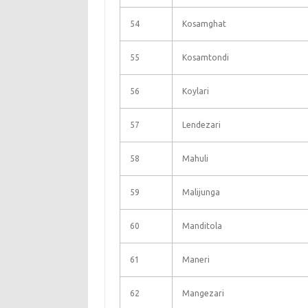
54
Kosamghat
55
Kosamtondi
56
Koylari
57
Lendezari
58
Mahuli
59
Malijunga
60
Manditola
61
Maneri
62
Mangezari