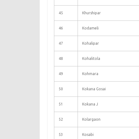
45
Khurshipar
46
Kodameli
47
Kohalipar
48
Kohalitola
49
Kohmara
50
Kokana Gosai
51
Kokana J
52
Kolargaon
53
Kosabi