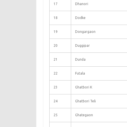
17
Dhanori
18
Dodke
19
Dongargaon
20
Duggipar
21
Dunda
22
Futala
23
Ghatbori K
24
Ghatbori Teli
25
Ghategaon