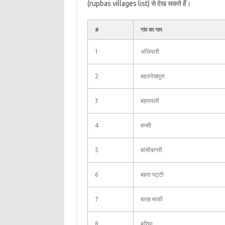
(rupbas villages list) से देख सकते हैं।
#
गांव का नाम
1
अंधियारी
2
बहरारेखपुरा
3
बहरावली
4
बन्सी
5
बांसीबागरी
6
बहरा पट्टी
7
बारह माफी
8
बरिघा