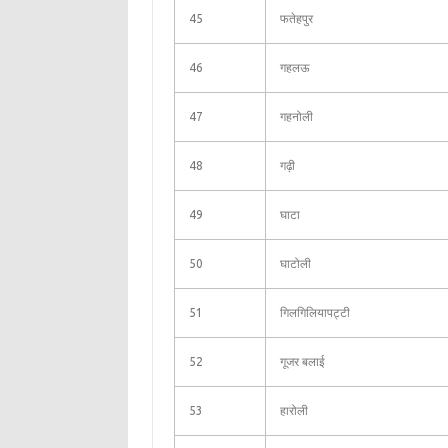
45
फतेहपुर
46
गहलऊ
47
गहनोली
48
गढ़ी
49
घाटा
50
घाटोली
51
गिलगिलियापट्टी
52
गूजर बलाई
53
हारोली