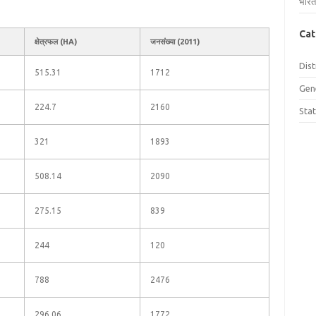
भारत
Cat
क्षेत्रफल (HA)
जनसंख्या (2011)
Dist
515.31
1712
Gen
224.7
2160
Sta
321
1893
508.14
2090
275.15
839
244
120
788
2476
296.06
1772