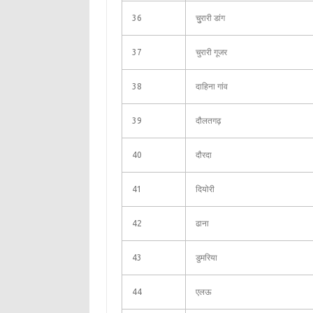
36
चुुरारी डांग
37
चुरारी गूजर
38
दाहिना गांव
39
दौलतगढ़
40
दौरदा
41
दियोरी
42
ढाना
43
डुमरिया
44
एलऊ