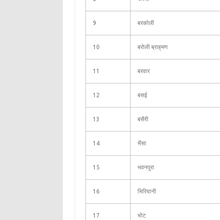
9
बरकोली
10
बरोली ब्राह्‌मण
11
बरवार
12
बसई
13
बसैरी
14
भैंसा
15
भवनपुरा
16
भिरियानी
17
भोट