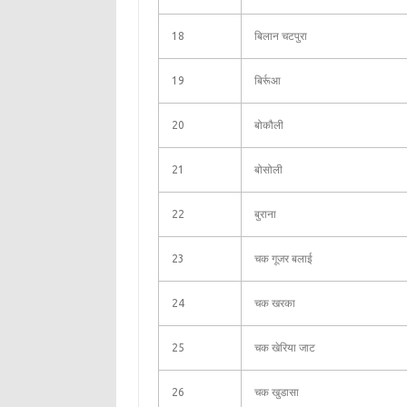
18
बिलान चटपुरा
19
बिर्रूआ
20
बोकौली
21
बोसोली
22
बुराना
23
चक गूजर बलाई
24
चक खरका
25
चक खेरिया जाट
26
चक खुडासा