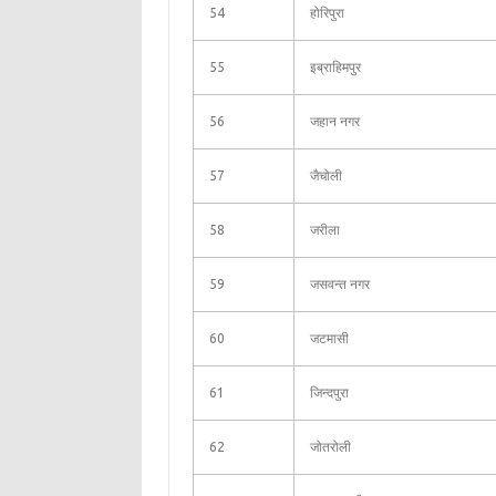
54
होरिपुरा
55
इब्राहिमपुर
56
जहान नगर
57
जैचोली
58
जरीला
59
जसवन्त नगर
60
जटमासी
61
जिन्दपुरा
62
जोतरोली