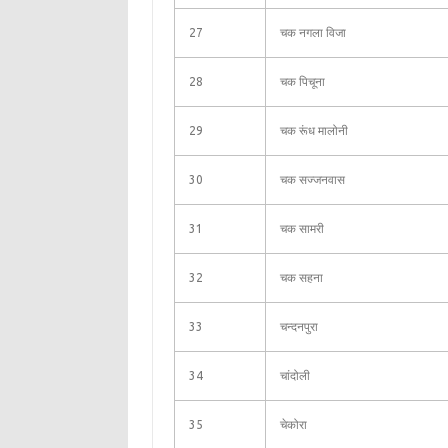
27
चक नगला विजा
28
चक पिचूना
29
चक रूंध मालोनी
30
चक सज्जनवास
31
चक सामरी
32
चक सहना
33
चन्दनपुरा
34
चांदोली
35
चेकोरा