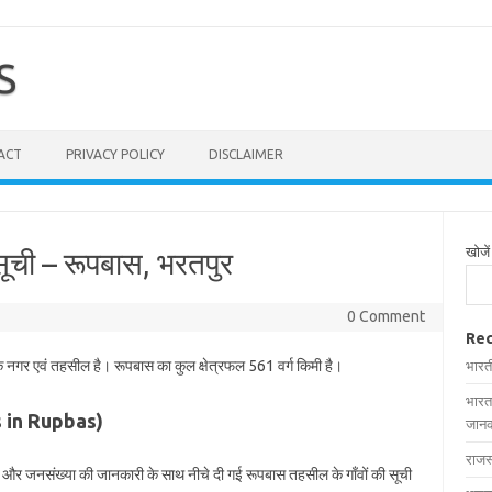
S
ACT
PRIVACY POLICY
DISCLAIMER
खोजें
सूची – रूपबास, भरतपुर
0 Comment
Rec
एक नगर एवं तहसील है। रूपबास का कुल क्षेत्रफल 561 वर्ग किमी है।
भारत
भारत
es in Rupbas)
जानक
राजस
फल और जनसंख्या की जानकारी के साथ नीचे दी गई रूपबास तहसील के गाँवों की सूची